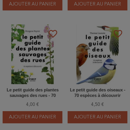
AJOUTER AU PANIER
AJOUTER AU PANIER
favorite_border
favorite_border
Le petit guide des plantes
Le petit guide des oiseaux -
sauvages des rues - 70
70 espèces à découvrir
espèces à découvrir
4,00 €
4,50 €
AJOUTER AU PANIER
AJOUTER AU PANIER