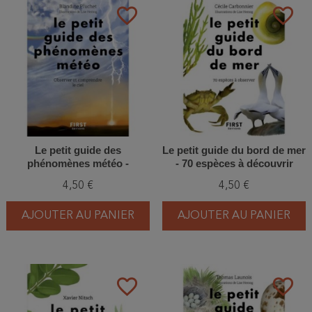
favorite_border
favorite_border
Le petit guide des
Le petit guide du bord de mer
phénomènes météo -
- 70 espèces à découvrir
Observer et comprendre le
4,50 €
4,50 €
ciel
AJOUTER AU PANIER
AJOUTER AU PANIER
favorite_border
favorite_border