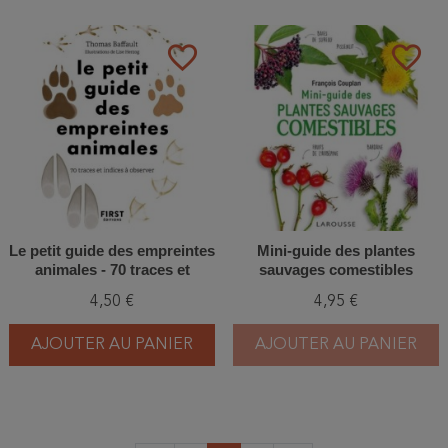
favorite_border
favorite_border
Le petit guide des empreintes
Mini-guide des plantes
animales - 70 traces et
sauvages comestibles
indices à observer
4,50 €
4,95 €
AJOUTER AU PANIER
AJOUTER AU PANIER