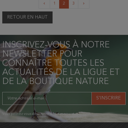
Précédent
Suivant
1
2
3
keyboard_arrow_left
keyboard_arrow_right
RETOUR EN HAUT
INSCRIVEZ-VOUS À NOTRE
NEWSLETTER POUR
CONNAÎTRE TOUTES LES
ACTUALITÉS DE LA LIGUE ET
DE LA BOUTIQUE NATURE
Vous pouvez vous désinscrire à tout moment.