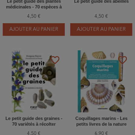
Le petit guide des plantes
Le petit guide des abeilles
médicinales - 70 espèces à
découvrir
4,50 €
4,50 €
AJOUTER AU PANIER
AJOUTER AU PANIER
favorite_border
favorite_border
Le petit guide des graines -
Coquillages marins - Les
70 variétés à récolter
petits livres de la nature
4,50 €
6,90 €