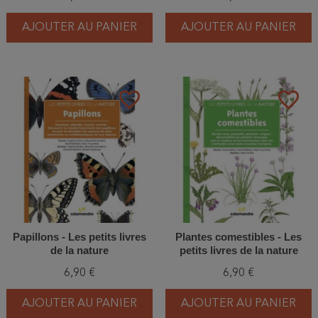
AJOUTER AU PANIER
AJOUTER AU PANIER
favorite_border
favorite_border
Papillons - Les petits livres
Plantes comestibles - Les
de la nature
petits livres de la nature
6,90 €
6,90 €
AJOUTER AU PANIER
AJOUTER AU PANIER