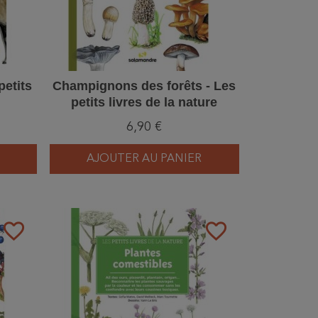
etits
Champignons des forêts - Les
petits livres de la nature
6,90 €
AJOUTER AU PANIER
favorite_border
favorite_border