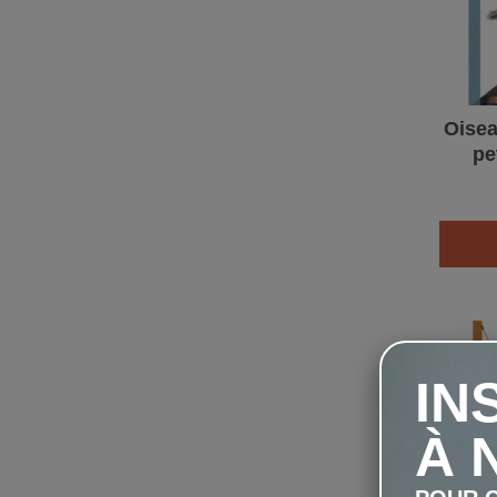
Oisea
pe
IN
À 