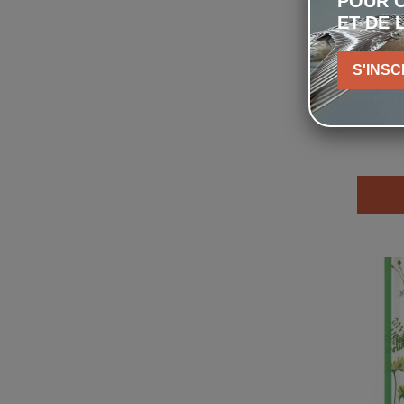
POUR C
ET DE 
S'INSC
Papil