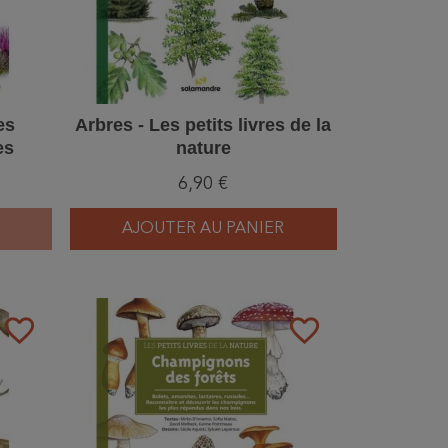
es
Arbres - Les petits livres de la
es
nature
6,90 €
AJOUTER AU PANIER
favorite_border
favorite_border