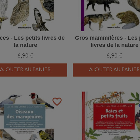
es - Les petits livres de
Gros mammifères - Les p
la nature
livres de la nature
6,90 €
6,90 €
AJOUTER AU PANIER
AJOUTER AU PANIER
favorite_border