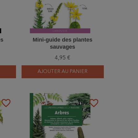
es
Mini-guide des plantes
sauvages
4,95 €
AJOUTER AU PANIER
favorite_border
favorite_border