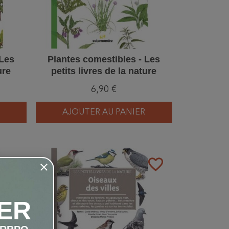
 Les
Plantes comestibles - Les
ure
petits livres de la nature
6,90 €
AJOUTER AU PANIER
favorite_border
favorite_border
ER