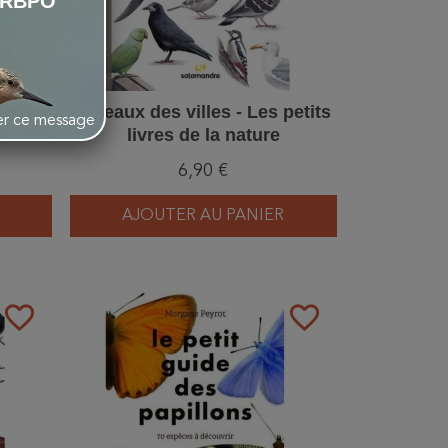
LRBPO
petits
Oiseaux des villes - Les petits
her ce message
livres de la nature
6,90 €
AJOUTER AU PANIER
favorite_border
favorite_border