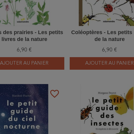
s des prairies - Les petits
Coléoptères - Les petits 
livres de la nature
de la nature
6,90 €
6,90 €
AJOUTER AU PANIER
AJOUTER AU PANIER
favorite_border