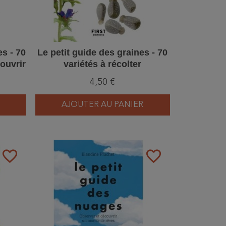
es - 70
Le petit guide des graines - 70
ouvrir
variétés à récolter
4,50 €
AJOUTER AU PANIER
favorite_border
favorite_border