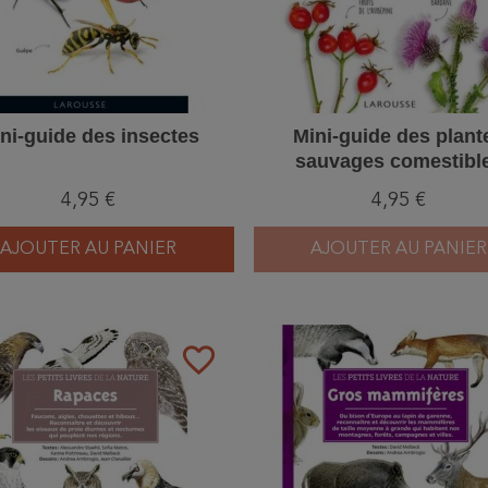
ni-guide des insectes
Mini-guide des plant
sauvages comestibl
4,95 €
4,95 €
AJOUTER AU PANIER
AJOUTER AU PANIER
favorite_border