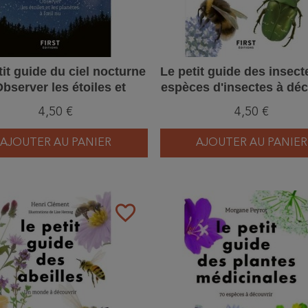
tit guide du ciel nocturne
Le petit guide des insect
Observer les étoiles et
espèces d'insectes à déc
planètes à l'oeil nu
4,50 €
4,50 €
AJOUTER AU PANIER
AJOUTER AU PANIER
favorite_border