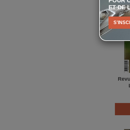
POUR C
ET DE 
S'INSC
Revu
(ma