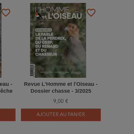
favorite_border
favorite_border
eau -
Revue L'Homme et l'Oiseau -
vêche
Dossier chasse - 3/2025
9,00 €
AJOUTER AU PANIER