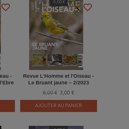
-5,00 €
favorite_border
favorite_border
eau -
Revue L'Homme et l'Oiseau -
l'Ebre
Le Bruant jaune – 2/2023
8,00 €
3,00 €
AJOUTER AU PANIER