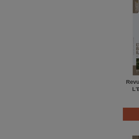
Revu
L'