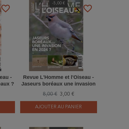
-5,00 €
favorite_border
favorite_border
eau -
Revue L'Homme et l'Oiseau -
eaux ?
Jaseurs boréaux une invasion
en 2024 ? – 1/2024
8,00 €
3,00 €
AJOUTER AU PANIER