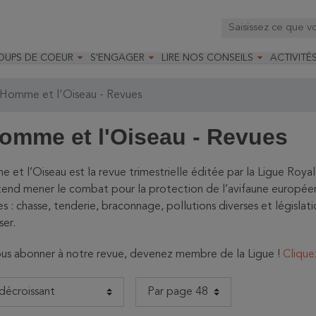



OUPS DE COEUR
S'ENGAGER
LIRE NOS CONSEILS
ACTIVITÉ
os
mandé par la LRBPO
Faire un don
Nourrir les oiseaux
Leçons d
ique
mandé par les CNB
Devenir membre
Installer un nichoir
Stages
Homme et l'Oiseau - Revues
arques
Faire un legs
Installer un abreuvoir
Formatio
Devenir bénévole
Formati
omme et l'Oiseau - Revues
 et l’Oiseau est la revue trimestrielle éditée par la Ligue Roya
tend mener le combat pour la protection de l’avifaune européenn
es : chasse, tenderie, braconnage, pollutions diverses et législat
ser.
us abonner à notre revue, devenez membre de la Ligue !
Clique