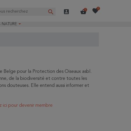
favorite
0
search
account_box
shopping_basket
0

S NATURE
e nature
ns longues
on Guide-Nature®
le Belge pour la Protection des Oiseaux asbl.
e, de la biodiversité et contre toutes les
ions douteuses. Elle entend aussi informer et
z ici pour devenir membre