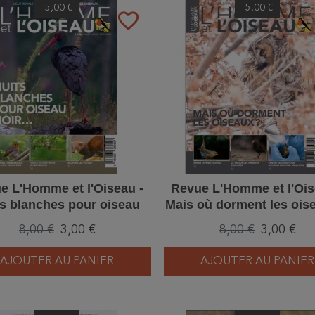
-5,00 €
-5,00 €
favorite_border
e L'Homme et l'Oiseau -
Revue L'Homme et l'Ois
ts blanches pour oiseau
Mais où dorment les ois
noir – 3/2024
– 2/2024
8,00 €
3,00 €
8,00 €
3,00 €
AJOUTER AU PANIER
AJOUTER AU PANIER