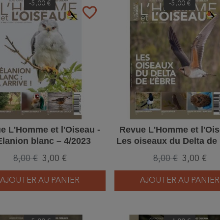
-5,00 €
-5,00 €
favorite_border
e L'Homme et l'Oiseau -
Revue L'Homme et l'Ois
Elanion blanc – 4/2023
Les oiseaux du Delta de 
– 3/2023
8,00 €
3,00 €
8,00 €
3,00 €
AJOUTER AU PANIER
AJOUTER AU PANIER