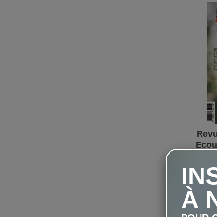
Revu
Ecout
IN
À 