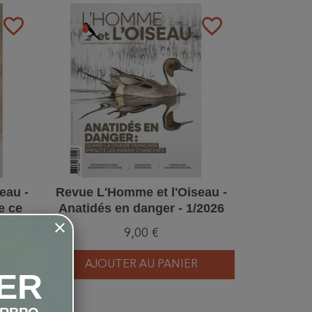
favorite_border
favorite_border
eau -
Revue L'Homme et l'Oiseau -
e ce
Anatidés en danger - 1/2026
025
9,00 €
AJOUTER AU PANIER
ER