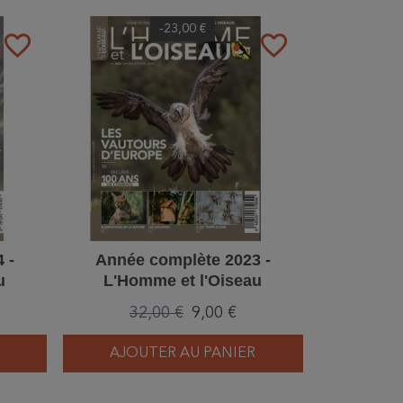
-23,00 €
favorite_border
favorite_border
 -
Année complète 2023 -
u
L'Homme et l'Oiseau
32,00 €
9,00 €
AJOUTER AU PANIER