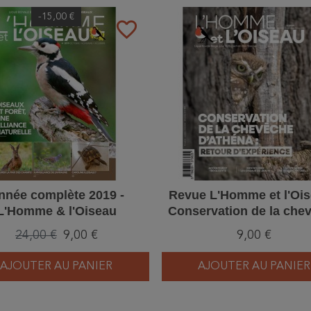
-15,00 €
favorite_border
nnée complète 2019 -
Revue L'Homme et l'Ois
L'Homme & l'Oiseau
Conservation de la che
d'Athéna - 4/2025
24,00 €
9,00 €
9,00 €
AJOUTER AU PANIER
AJOUTER AU PANIER