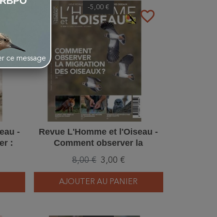
LRBPO
-5,00 €
favorite_border
favorite_border
her ce message
eau -
Revue L'Homme et l'Oiseau -
er :
Comment observer la
/2026
migration des oiseaux ? –
8,00 €
3,00 €
4/2024
AJOUTER AU PANIER