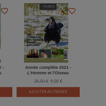
-19,00 €
favorite_border
favorite_border
 -
Année complète 2021 -
u
L'Homme et l'Oiseau
28,00 €
9,00 €
AJOUTER AU PANIER