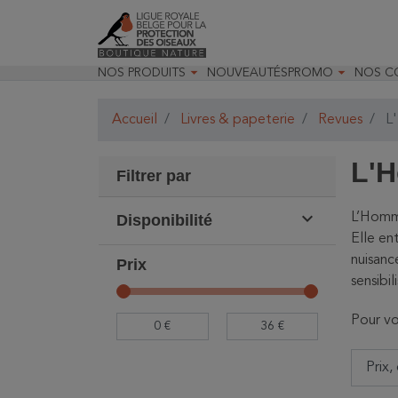


NOS PRODUITS
NOUVEAUTÉS
PROMO
NOS C

Jardin & Oiseaux
Toutes nos prom
Recom

Insectes & Faune
Déstockage opt
Recom

Accueil
Livres & papeterie
Revues
L'
Optique
Promo Optique
Nos m
Matériels pour les études
Promo Livres

naturalistes
L'H

Randonnées & observations
Filtrer par

Livres & papeterie

Jeunesse & loisirs


Décoration & accessoires
L’Homme
Disponibilité
Cartes cadeaux
Elle en
nuisanc
Prix
sensibili
Pour vo