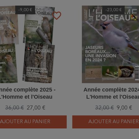
-9,00 €
-23,00 €
favorite_border
nnée complète 2025 -
Année complète 2024
L'Homme et l'Oiseau
L'Homme et l'Oisea
36,00 €
27,00 €
32,00 €
9,00 €
AJOUTER AU PANIER
AJOUTER AU PANIER