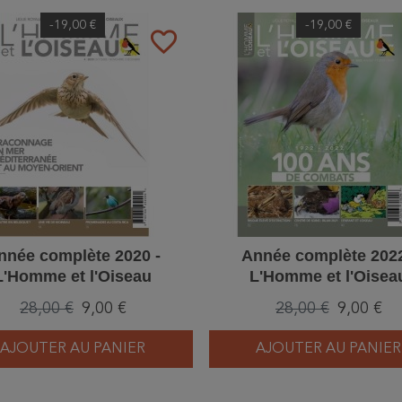
-19,00 €
-19,00 €
favorite_border
nnée complète 2020 -
Année complète 2022
L'Homme et l'Oiseau
L'Homme et l'Oisea
28,00 €
9,00 €
28,00 €
9,00 €
AJOUTER AU PANIER
AJOUTER AU PANIER