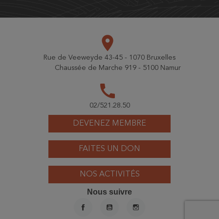
place
Rue de Veeweyde 43-45 - 1070 Bruxelles
Chaussée de Marche 919 - 5100 Namur
call
02/521.28.50
DEVENEZ MEMBRE
FAITES UN DON
NOS ACTIVITÉS
Nous suivre
FACEBOOK
YOUTUBE
INSTAGRAM