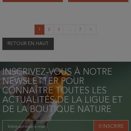
Suivant
1
2
3
…
7
keyboard_arrow_right
RETOUR EN HAUT
INSCRIVEZ-VOUS À NOTRE
NEWSLETTER POUR
CONNAÎTRE TOUTES LES
ACTUALITÉS DE LA LIGUE ET
DE LA BOUTIQUE NATURE