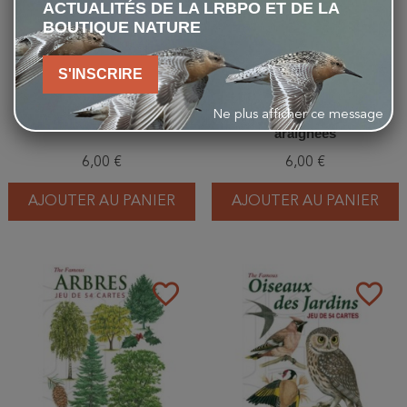
ACTUALITÉS DE LA LRBPO ET DE LA
BOUTIQUE NATURE
S'INSCRIRE
Ne plus afficher ce message
Jeu de cartes - Rapaces
Jeu de cartes - Insectes et
araignées
6,00 €
6,00 €
AJOUTER AU PANIER
AJOUTER AU PANIER
favorite_border
favorite_border