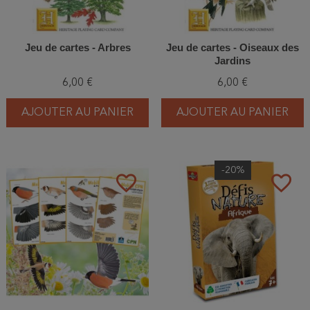
Jeu de cartes - Arbres
Jeu de cartes - Oiseaux des
Jardins
6,00 €
6,00 €
AJOUTER AU PANIER
AJOUTER AU PANIER
-20%
favorite_border
favorite_border