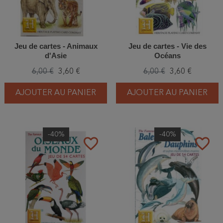
Jeu de cartes - Animaux
Jeu de cartes - Vie des
d'Asie
Océans
6,00 €
3,60 €
6,00 €
3,60 €
AJOUTER AU PANIER
AJOUTER AU PANIER
-40%
-40%
favorite_border
favorite_border