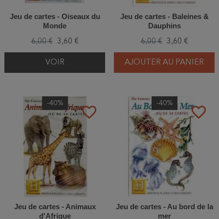
Jeu de cartes - Oiseaux du
Jeu de cartes - Baleines &
Monde
Dauphins
6,00 €
3,60 €
6,00 €
3,60 €
VOIR
AJOUTER AU PANIER
-40%
-40%
favorite_border
favorite_border
Jeu de cartes - Animaux
Jeu de cartes - Au bord de la
d'Afrique
mer