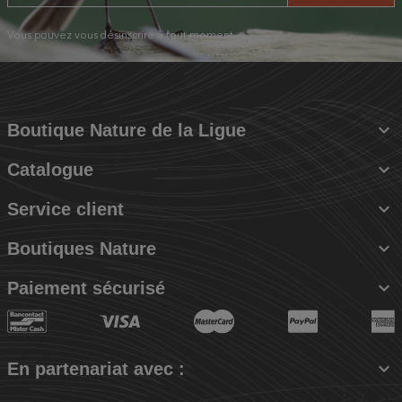
Vous pouvez vous désinscrire à tout moment.

Boutique Nature de la Ligue

Catalogue

Service client

Boutiques Nature

Paiement sécurisé

En partenariat avec :