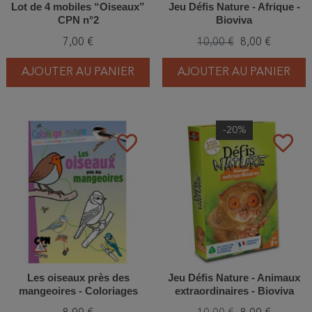
Lot de 4 mobiles “Oiseaux”
Jeu Défis Nature - Afrique -
CPN n°2
Bioviva
7,00 €
10,00 €
8,00 €
AJOUTER AU PANIER
AJOUTER AU PANIER
-20%
favorite_border
favorite_border
Les oiseaux près des
Jeu Défis Nature - Animaux
mangeoires - Coloriages
extraordinaires - Bioviva
nature - CPN