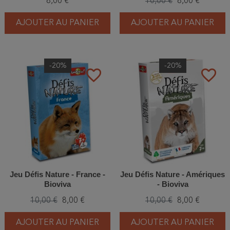
8,00 €
10,00 €
8,00 €
AJOUTER AU PANIER
AJOUTER AU PANIER
-20%
-20%
favorite_border
favorite_border
Jeu Défis Nature - France -
Jeu Défis Nature - Amériques
Bioviva
- Bioviva
10,00 €
8,00 €
10,00 €
8,00 €
AJOUTER AU PANIER
AJOUTER AU PANIER