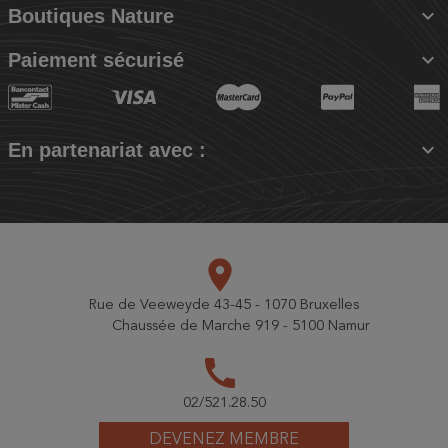

Boutiques Nature

Paiement sécurisé

En partenariat avec :
place
Rue de Veeweyde 43-45 - 1070 Bruxelles
Chaussée de Marche 919 - 5100 Namur
call
02/521.28.50
DEVENEZ MEMBRE