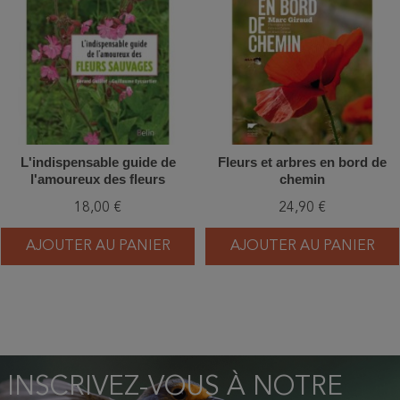
L'indispensable guide de
Fleurs et arbres en bord de
l'amoureux des fleurs
chemin
sauvages - Reconnaître 300
18,00 €
24,90 €
fleurs sauvages sans erreur
AJOUTER AU PANIER
AJOUTER AU PANIER
INSCRIVEZ-VOUS À NOTRE