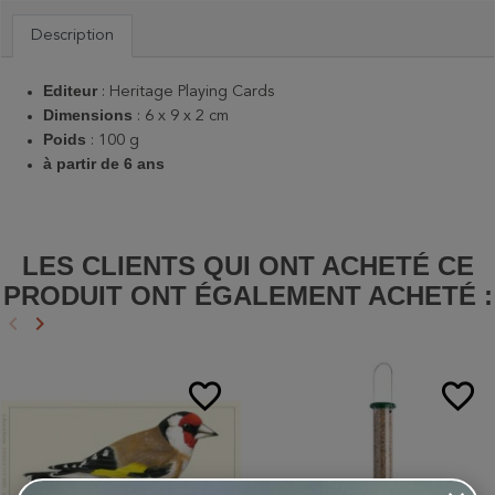
Description
Editeur
: Heritage Playing Cards
Dimensions
: 6 x 9 x 2 cm
Poids
: 100 g
à partir de 6 ans
LES CLIENTS QUI ONT ACHETÉ CE
PRODUIT ONT ÉGALEMENT ACHETÉ :
keyboard_arrow_left
keyboard_arrow_right
Précédent
Suivant
favorite_border
favorite_border