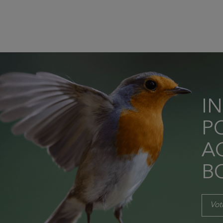
I
P
AC
B