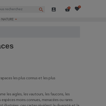
favorite
0
search
account_box
shopping_basket
0

S NATURE
e nature
ns longues
on Guide-Nature®
aces
rapaces les plus connus et les plus
e les aigles, les vautours, les faucons, les
es espèces moins connues, menacées ou rares
llustrées, ces cartes révèlent la diversité et la