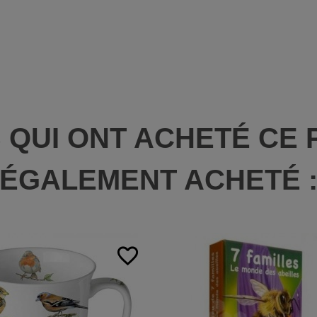
S QUI ONT ACHETÉ CE 
ÉGALEMENT ACHETÉ 
favorite_border