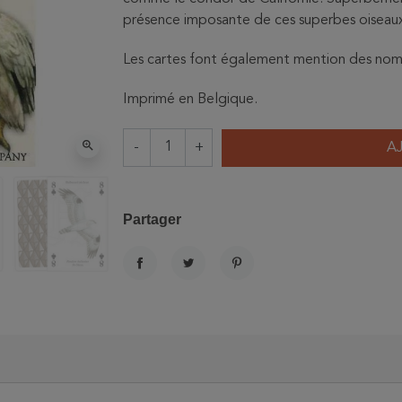
présence imposante de ces superbes oiseau
Les cartes font également mention des noms l
Imprimé en Belgique.
zoom_in
-
+
A
Partager
PARTAGER
TWEET
PINTEREST