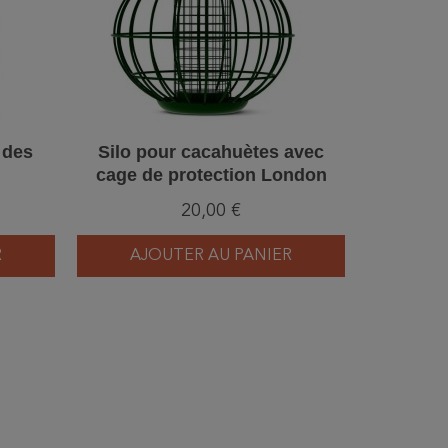
 des
Silo pour cacahuètes avec
Jeu Défi
cage de protection London
autres po
20,00 €
R
AJOUTER AU PANIER
AJ