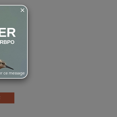
favorite_border
ER
LRBPO
ces -
her ce message
R