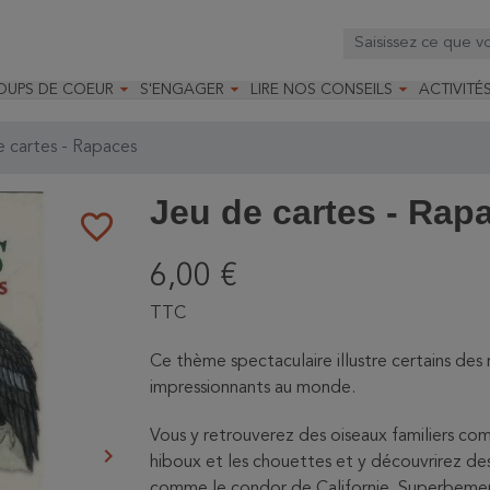



OUPS DE COEUR
S'ENGAGER
LIRE NOS CONSEILS
ACTIVITÉ
os
mandé par la LRBPO
Faire un don
Nourrir les oiseaux
Leçons d
ique
mandé par les CNB
Devenir membre
Installer un nichoir
Stages
 cartes - Rapaces
arques
Faire un legs
Installer un abreuvoir
Formatio
Devenir bénévole
Formati
Jeu de cartes - Rap
favorite_border
6,00 €
TTC
Ce thème spectaculaire illustre certains des 
impressionnants au monde.
Vous y retrouverez des oiseaux familiers comm
keyboard_arrow_right
hiboux et les chouettes et y découvrirez d
Suivant
comme le condor de Californie. Superbement i