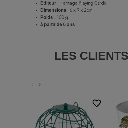
Editeur
: Heritage Playing Cards
Dimensions
: 6 x 9 x 2cm
Poids
: 100 g
à partir de 6 ans
LES CLIENT
keyboard_arrow_left
keyboard_arrow_right
Précédent
Suivant
favorite_border