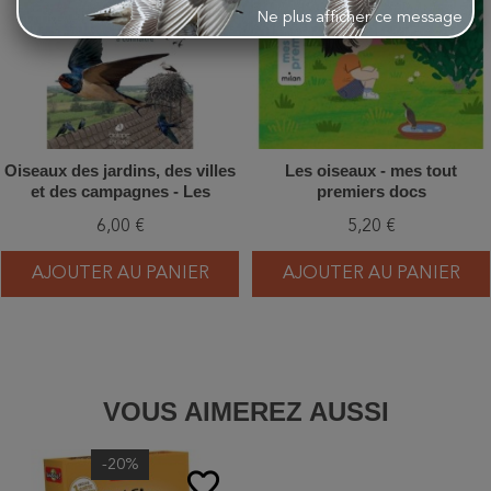
Ne plus afficher ce message
Oiseaux des jardins, des villes
Les oiseaux - mes tout
et des campagnes - Les
premiers docs
miniguides nature
6,00 €
5,20 €
AJOUTER AU PANIER
AJOUTER AU PANIER
VOUS AIMEREZ AUSSI
-20%
favorite_border