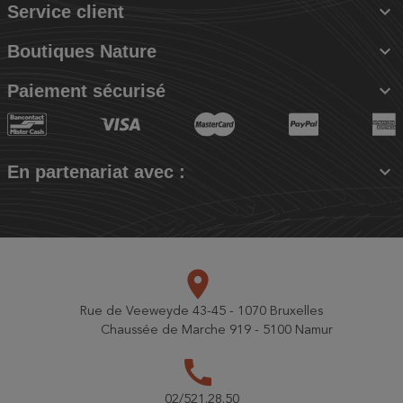

Service client

Boutiques Nature

Paiement sécurisé

En partenariat avec :
place
Rue de Veeweyde 43-45 - 1070 Bruxelles
Chaussée de Marche 919 - 5100 Namur
call
02/521.28.50