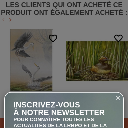
LES CLIENTS QUI ONT ACHETÉ CE
PRODUIT ONT ÉGALEMENT ACHETÉ :
keyboard_arrow_left
keyboard_arrow_right
Précédent
Suivant
favorite_border
favorite_border
Hérons cendrés - Carte de
Grèbe à cou noir - Carte de
correspondance d'André
correspondance d'André
INSCRIVEZ-VOUS
Buzin
Buzin
À NOTRE NEWSLETTER
1,00 €
1,00 €
POUR CONNAÎTRE TOUTES LES
AJOUTER AU PANIER
AJOUTER AU PANIER
ACTUALITÉS DE LA LRBPO ET DE LA