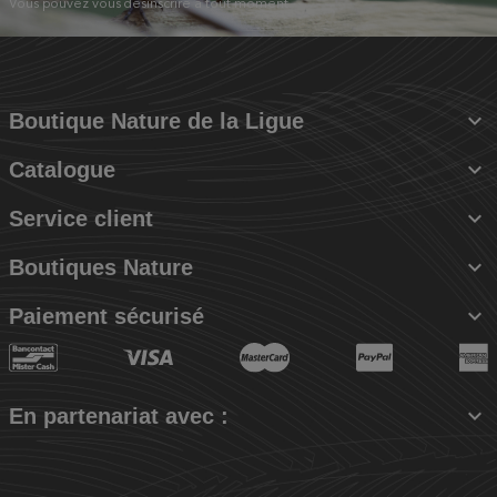
Vous pouvez vous désinscrire à tout moment.

Boutique Nature de la Ligue

Catalogue

Service client

Boutiques Nature

Paiement sécurisé

En partenariat avec :