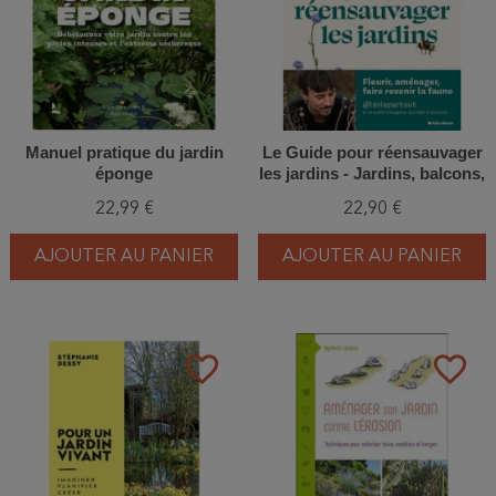
Manuel pratique du jardin
Le Guide pour réensauvager
éponge
les jardins - Jardins, balcons,
terrasses...
22,99 €
22,90 €
AJOUTER AU PANIER
AJOUTER AU PANIER
favorite_border
favorite_border