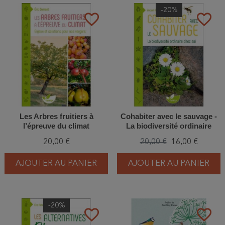
-20%
favorite_border
favorite_border
Les Arbres fruitiers à
Cohabiter avec le sauvage -
l’épreuve du climat
La biodiversité ordinaire
chez soi
20,00 €
20,00 €
16,00 €
AJOUTER AU PANIER
AJOUTER AU PANIER
-20%
favorite_border
favorite_border