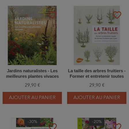
favorite_border
favorite_border
Jardins naturalistes - Les
La taille des arbres fruitiers -
meilleures plantes vivaces
Former et entretenir toutes
les formes fruitières pas à
29,90 €
29,90 €
pas
AJOUTER AU PANIER
AJOUTER AU PANIER
-30%
-20%
favorite_border
favorite_border