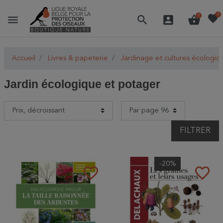
favorite
0
menu
search
account_box
shopping_basket
0
Accueil
Livres & papeterie
Jardinage et cultures écologiq
Jardin écologique et potager
FILTRER
-20%
favorite_border
favorite_border