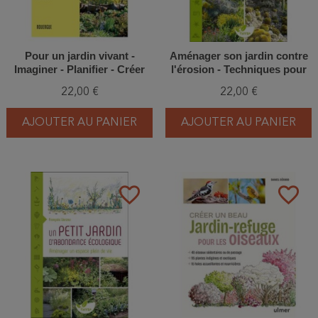
Pour un jardin vivant -
Aménager son jardin contre
Imaginer - Planifier - Créer
l'érosion - Techniques pour
valoriser talus, remblais et
22,00 €
22,00 €
berges
AJOUTER AU PANIER
AJOUTER AU PANIER
favorite_border
favorite_border