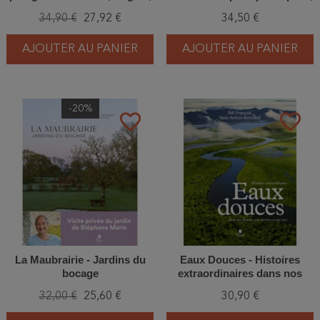
variétés, culture, nutrition
geste par geste
34,90 €
27,92 €
34,50 €
AJOUTER AU PANIER
AJOUTER AU PANIER
-20%
favorite_border
favorite_border
La Maubrairie - Jardins du
Eaux Douces - Histoires
bocage
extraordinaires dans nos
fleuves, nos rivières et nos
32,00 €
25,60 €
30,90 €
lacs