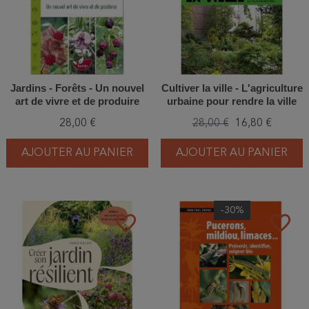
Jardins - Forêts - Un nouvel
Cultiver la ville - L'agriculture
art de vivre et de produire
urbaine pour rendre la ville
nourricière
28,00 €
28,00 €
16,80 €
AJOUTER AU PANIER
AJOUTER AU PANIER
-30%
favorite_border
favorite_border