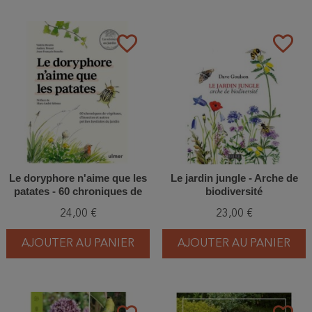
favorite_border
favorite_border
Le doryphore n'aime que les
Le jardin jungle - Arche de
patates - 60 chroniques de
biodiversité
végétaux, d'insectes et
24,00 €
23,00 €
autres petites bestioles du
jardin
AJOUTER AU PANIER
AJOUTER AU PANIER