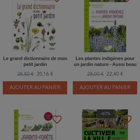
Le grand dictionnaire de mon
Les plantes indigènes pour
petit jardin
un jardin nature - Aussi beau
que simple d'entretien
28,80 €
20,16 €
28,00 €
22,40 €
AJOUTER AU PANIER
AJOUTER AU PANIER
-40%
favorite_border
favorite_border