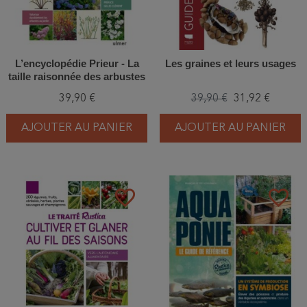
L’encyclopédie Prieur - La
Les graines et leurs usages
taille raisonnée des arbustes
39,90 €
39,90 €
31,92 €
AJOUTER AU PANIER
AJOUTER AU PANIER
favorite_border
favorite_border