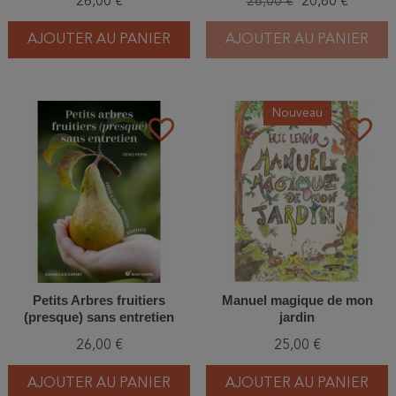
26,00 €
26,00 €
20,80 €
AJOUTER AU PANIER
AJOUTER AU PANIER
Nouveau
favorite_border
favorite_border
Petits Arbres fruitiers
Manuel magique de mon
(presque) sans entretien
jardin
26,00 €
25,00 €
AJOUTER AU PANIER
AJOUTER AU PANIER