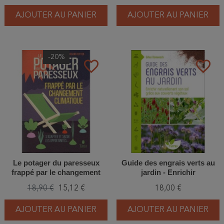
AJOUTER AU PANIER
AJOUTER AU PANIER
-20%
favorite_border
favorite_border
Le potager du paresseux
Guide des engrais verts au
frappé par le changement
jardin - Enrichir
climatique
naturellement son sol grâce
18,90 €
15,12 €
18,00 €
aux couverts végétaux
AJOUTER AU PANIER
AJOUTER AU PANIER