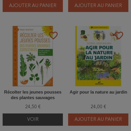
AJOUTER AU PANIER
AJOUTER AU PANIER
favorite_border
favorite_border
Récolter les jeunes pousses
Agir pour la nature au jardin
des plantes sauvages
comestibles
24,50 €
24,00 €
VOIR
AJOUTER AU PANIER