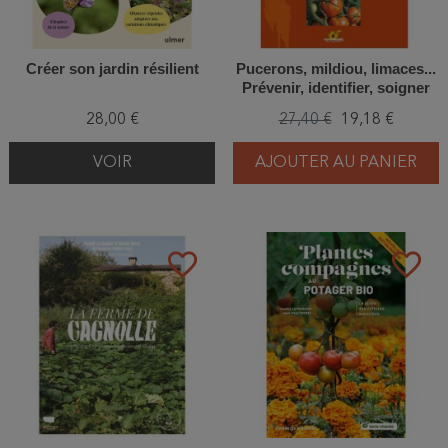
Créer son jardin résilient
Pucerons, mildiou, limaces...
Prévenir, identifier, soigner
bio
28,00 €
27,40 €
19,18 €
VOIR
AJOUTER AU PANIER
favorite_border
favorite_border