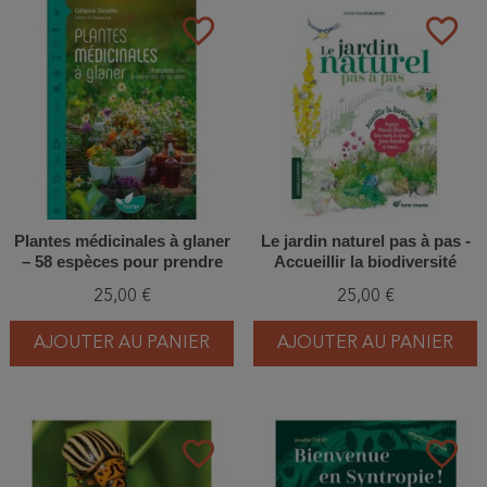
favorite_border
favorite_border
Plantes médicinales à glaner
Le jardin naturel pas à pas -
– 58 espèces pour prendre
Accueillir la biodiversité
soin de sa santé
25,00 €
25,00 €
AJOUTER AU PANIER
AJOUTER AU PANIER
favorite_border
favorite_border