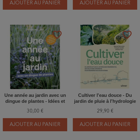
AJOUTER AU PANIER
AJOUTER AU PANIER
favorite_border
favorite_border
Une année au jardin avec un
Cultiver l'eau douce - Du
dingue de plantes - Idées et
jardin de pluie à l'hydrologie
solutions inspirées de la
régénérative, des solutions
30,00 €
29,90 €
nature
concrètes pour régénérer
nos écosystèmes
AJOUTER AU PANIER
AJOUTER AU PANIER