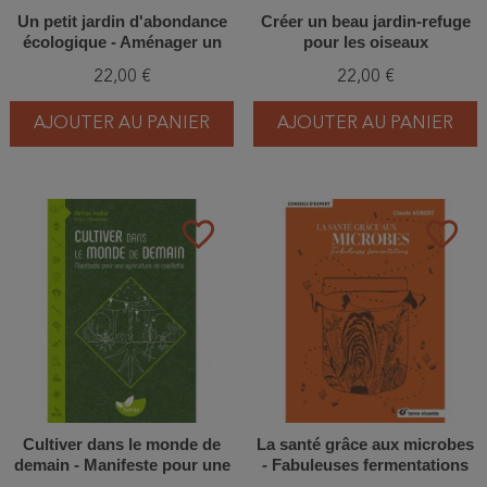
Un petit jardin d'abondance
Créer un beau jardin-refuge
écologique - Aménager un
pour les oiseaux
espace plein de vie
22,00 €
22,00 €
AJOUTER AU PANIER
AJOUTER AU PANIER
favorite_border
favorite_border
Cultiver dans le monde de
La santé grâce aux microbes
demain - Manifeste pour une
- Fabuleuses fermentations
agriculture de cueillette