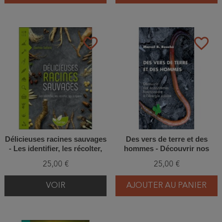
favorite_border
favorite_border
Délicieuses racines sauvages
Des vers de terre et des
- Les identifier, les récolter,
hommes - Découvrir nos
les préparer
écosystèmes fonctionnant à
25,00 €
25,00 €
l'énergie solaire
VOIR
AJOUTER AU PANIER