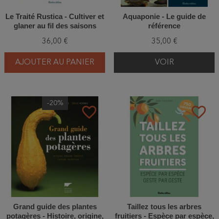
Le Traité Rustica - Cultiver et
Aquaponie - Le guide de
glaner au fil des saisons
référence
36,00 €
35,00 €
AJOUTER AU PANIER
VOIR
-20%
favorite_border
favorite_border
Grand guide des plantes
Taillez tous les arbres
potagères - Histoire, origine,
fruitiers - Espèce par espèce,