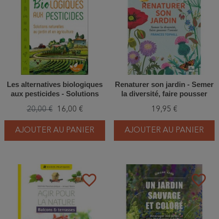
Les alternatives biologiques
Renaturer son jardin - Semer
aux pesticides - Solutions
la diversité, faire pousser
naturelles au jardin et en
l'avenir
20,00 €
16,00 €
19,95 €
agriculture
AJOUTER AU PANIER
AJOUTER AU PANIER
favorite_border
favorite_border