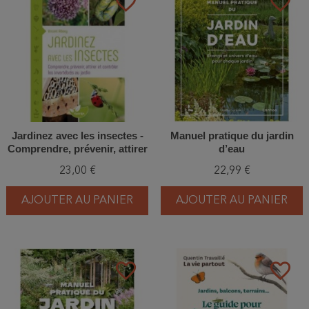
favorite_border
favorite_border
Jardinez avec les insectes -
Manuel pratique du jardin
Comprendre, prévenir, attirer
d’eau
et contrôler les invertébrés
23,00 €
22,99 €
au jardin
AJOUTER AU PANIER
AJOUTER AU PANIER
favorite_border
favorite_border