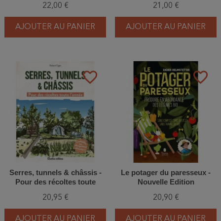
22,00 €
21,00 €
AJOUTER AU PANIER
AJOUTER AU PANIER
favorite_border
favorite_border
Serres, tunnels & châssis -
Le potager du paresseux -
Pour des récoltes toute
Nouvelle Edition
l'année
20,95 €
20,90 €
AJOUTER AU PANIER
AJOUTER AU PANIER