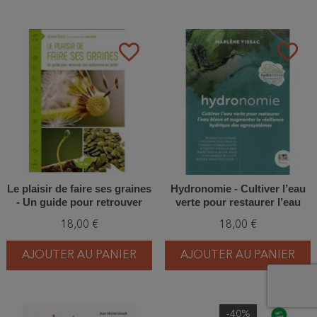
favorite_border
favorite_border
Le plaisir de faire ses graines
Hydronomie - Cultiver l’eau
- Un guide pour retrouver
verte pour restaurer l’eau
son autonomie au jardin
bleue et augmenter la
18,00 €
18,00 €
résilience hydrique des
agrosystèmes
AJOUTER AU PANIER
AJOUTER AU PANIER
-40%