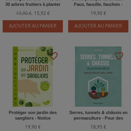
30 arbres fruitiers à planter
Faux, faucille, fauchon -
dans son petit jardin ou sur
Outils d'hier pour usages
19,90 €
15,92 €
19,90 €
son balcon
d'aujourd'hui
AJOUTER AU PANIER
AJOUTER AU PANIER
favorite_border
favorite_border
Protéger son jardin des
Serres, tunnels & châssis en
sangliers - Notice
permaculture - Pour des
d’installation d’un renfort de
récoltes toute l'année
19,90 €
18,95 €
grillage antisanglier incluse