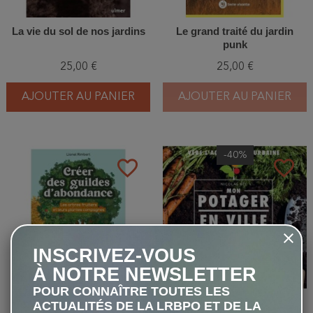
La vie du sol de nos jardins
Le grand traité du jardin
punk
25,00 €
25,00 €
AJOUTER AU PANIER
AJOUTER AU PANIER
-40%
favorite_border
favorite_border
INSCRIVEZ-VOUS
À NOTRE NEWSLETTER
POUR CONNAÎTRE TOUTES LES
Créer des guildes
Mon potager en ville - Pour
ACTUALITÉS DE LA LRBPO ET DE LA