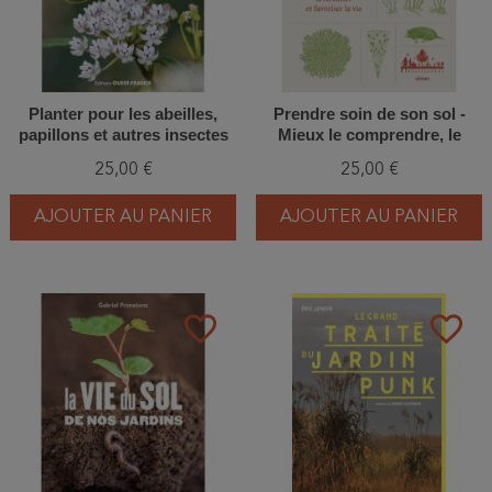
Planter pour les abeilles,
Prendre soin de son sol -
papillons et autres insectes
Mieux le comprendre, le
pollinisateurs
fertiliser et favoriser la vie
25,00 €
25,00 €
AJOUTER AU PANIER
AJOUTER AU PANIER
favorite_border
favorite_border