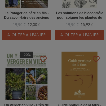
Le Potager de père en fils -
Les solutions de biocontrôle
Du savoir-faire des anciens
pour soigner les plantes du
aux récoltes de demain
jardin
19,90 €
12,00 €
19,90 €
15,92 €
AJOUTER AU PANIER
AJOUTER AU PANIER
-20%
favorite_border
favorite_border
Un verger en ville - Près de
Guide pratique de la faux -