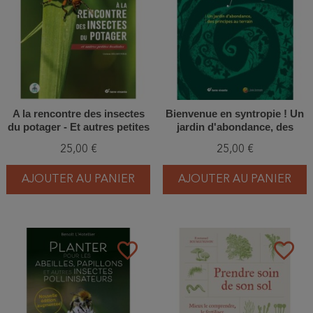
A la rencontre des insectes
Bienvenue en syntropie ! Un
du potager - Et autres petites
jardin d'abondance, des
bestioles
principes au terrain
25,00 €
25,00 €
AJOUTER AU PANIER
AJOUTER AU PANIER
favorite_border
favorite_border