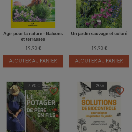
Agir pour la nature - Balcons
Un jardin sauvage et coloré
et terrasses
19,90 €
19,90 €
AJOUTER AU PANIER
AJOUTER AU PANIER
-7,90 €
-20%
favorite_border
favorite_border