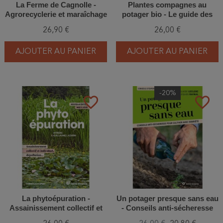
La Ferme de Cagnolle -
Plantes compagnes au
Agrorecyclerie et maraîchage
potager bio - Le guide des
sur sol vivant
cultures associées
26,90 €
26,00 €
AJOUTER AU PANIER
AJOUTER AU PANIER
-20%
favorite_border
favorite_border
La phytoépuration -
Un potager presque sans eau
Assainissement collectif et
- Conseils anti-sécheresse
individuel, dépollution, ...
pour cultiver avec sobriété