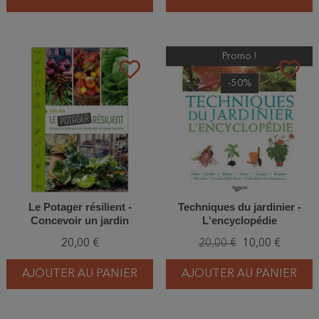
Promo !
favorite_border
favorite_border
-50%
Le Potager résilient -
Techniques du jardinier -
Concevoir un jardin
L'encyclopédie
nourricier robuste, sobre et
20,00 €
20,00 €
10,00 €
vraiment autonome
AJOUTER AU PANIER
AJOUTER AU PANIER