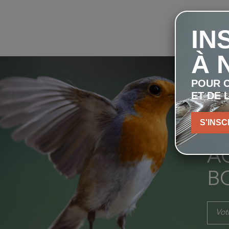
IN
À 
POUR C
ET DE 
I
S'INSC
P
AC
B