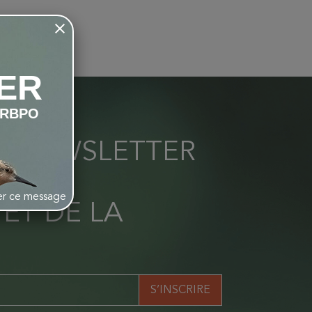
ER
LRBPO
RE NEWSLETTER
S LES
her ce message
 ET DE LA