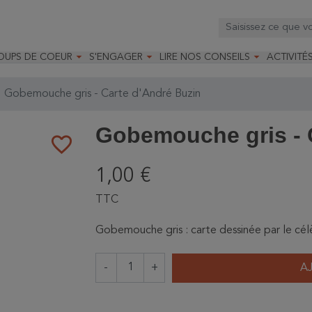



OUPS DE COEUR
S'ENGAGER
LIRE NOS CONSEILS
ACTIVITÉ
os
mandé par la LRBPO
Faire un don
Nourrir les oiseaux
Leçons d
ique
mandé par les CNB
Devenir membre
Installer un nichoir
Stages
Gobemouche gris - Carte d'André Buzin
arques
Faire un legs
Installer un abreuvoir
Formatio
Devenir bénévole
Formati
Gobemouche gris - 
favorite_border
1,00 €
TTC
Gobemouche gris : carte dessinée par le célè
-
+
A