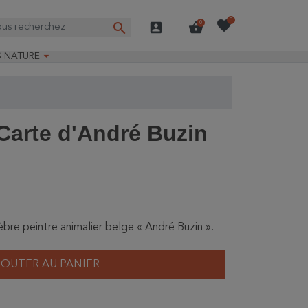
favorite
0
search
account_box
shopping_basket
0

S NATURE
e nature
ns longues
on Guide-Nature®
Carte d'André Buzin
bre peintre animalier belge « André Buzin ».
JOUTER AU PANIER