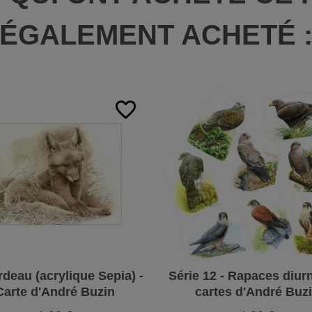
ÉGALEMENT ACHETÉ 
favorite_border
deau (acrylique Sepia) -
Série 12 - Rapaces diurn
Carte d'André Buzin
cartes d'André Buz