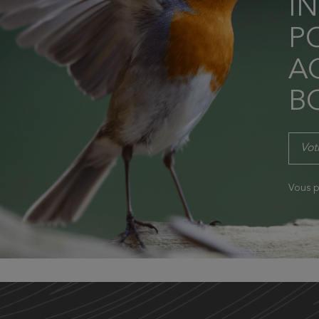
I
P
AC
B
Vous p