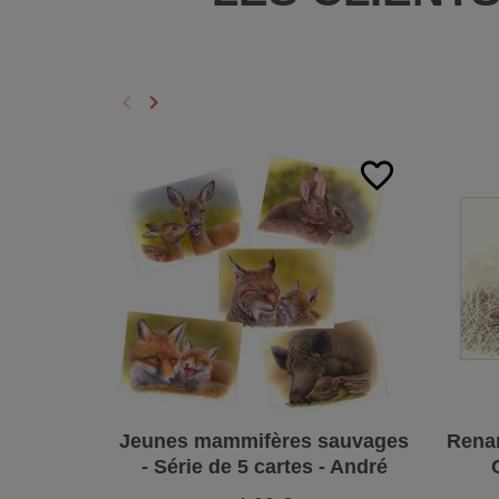
keyboard_arrow_left
keyboard_arrow_right
Précédent
Suivant
favorite_border
Jeunes mammifères sauvages
Renar
- Série de 5 cartes - André
Buzin