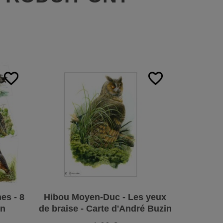
:
favorite_border
favorite_border
es - 8
Hibou Moyen-Duc - Les yeux
Sizerin F
in
de braise - Carte d'André Buzin