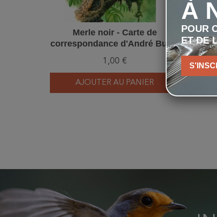
À 
POUR C
Merle noir - Carte de
Hér
ET DE 
correspondance d'André Buzin
corre
1,00 €
S'INSC
AJOUTER AU PANIER