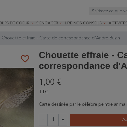



OUPS DE COEUR
S'ENGAGER
LIRE NOS CONSEILS
ACTIVITÉ
os
mandé par la LRBPO
Faire un don
Nourrir les oiseaux
Leçons d
ique
mandé par les CNB
Devenir membre
Installer un nichoir
Stages
Chouette effraie - Carte de correspondance d'André Buzin
arques
Faire un legs
Installer un abreuvoir
Formatio
Devenir bénévole
Formati
Chouette effraie - C
favorite_border
correspondance d'A
1,00 €
TTC
Carte dessinée par le célèbre peintre animal
-
+
A