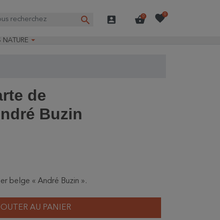
favorite
0
search
account_box
shopping_basket
0

S NATURE
e nature
ns longues
on Guide-Nature®
arte de
ndré Buzin
ier belge « André Buzin ».
JOUTER AU PANIER