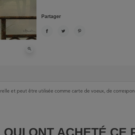
Partager
PARTAGER
TWEET
PINTEREST
zoom_in
orelle et peut être utilisée comme carte de voeux, de correspond
S QUI ONT ACHETÉ CE 