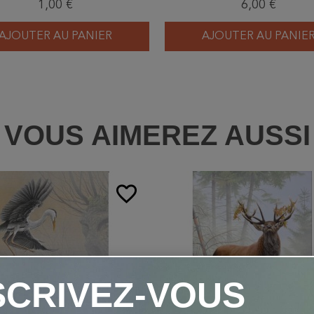
1,00 €
6,00 €
AJOUTER AU PANIER
AJOUTER AU PANIE
VOUS AIMEREZ AUSSI
favorite_border
SCRIVEZ-VOUS