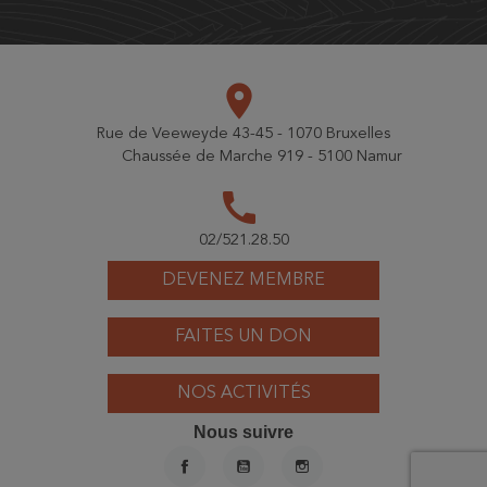
place
Rue de Veeweyde 43-45 - 1070 Bruxelles
Chaussée de Marche 919 - 5100 Namur
call
02/521.28.50
DEVENEZ MEMBRE
FAITES UN DON
NOS ACTIVITÉS
Nous suivre