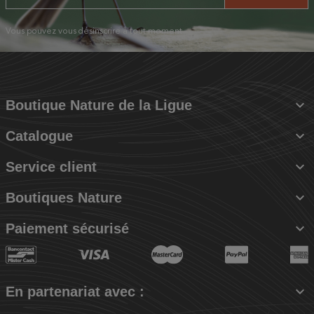
Vous pouvez vous désinscrire à tout moment.

Boutique Nature de la Ligue

Catalogue

Service client

Boutiques Nature

Paiement sécurisé

En partenariat avec :