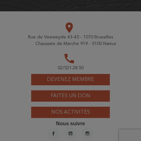
place
Rue de Veeweyde 43-45 - 1070 Bruxelles
Chaussée de Marche 919 - 5100 Namur
call
02/521.28.50
DEVENEZ MEMBRE
FAITES UN DON
NOS ACTIVITÉS
Nous suivre
FACEBOOK
YOUTUBE
INSTAGRAM