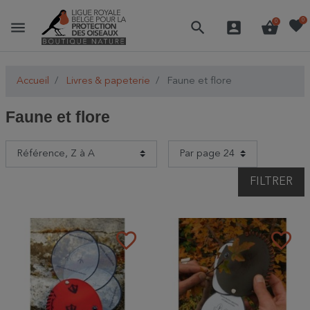
favorite
0
menu
search
account_box
shopping_basket
0
Accueil
Livres & papeterie
Faune et flore
Faune et flore
FILTRER
favorite_border
favorite_border