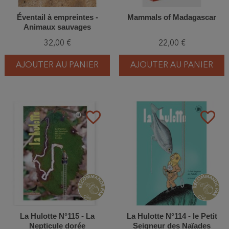
Éventail à empreintes -
Mammals of Madagascar
Animaux sauvages
32,00 €
22,00 €
AJOUTER AU PANIER
AJOUTER AU PANIER
favorite_border
favorite_border
La Hulotte N°115 - La
La Hulotte N°114 - le Petit
Nepticule dorée
Seigneur des Naïades