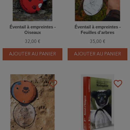
Éventail à empreintes -
Éventail à empreintes -
Oiseaux
Feuilles d’arbres
32,00 €
35,00 €
AJOUTER AU PANIER
AJOUTER AU PANIER
favorite_border
favorite_border