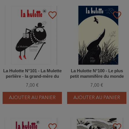
favorite_border
favorite_border
La Hulotte N°101 - La Mulette
La Hulotte N°100 - Le plus
perlière - la grand-mère du
petit mammifère du monde
ruisseau à truites
7,00 €
7,00 €
AJOUTER AU PANIER
AJOUTER AU PANIER
favorite_border
favorite_border