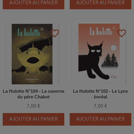
AJOUTER AU PANIER
AJOUTER AU PANIER
favorite_border
favorite_border
La Hulotte N°104 - La caverne
La Hulotte N°102 - Le Lynx
du père Chabot
boréal
7,00 €
7,00 €
AJOUTER AU PANIER
AJOUTER AU PANIER