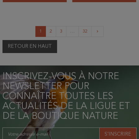
Suivant
1
2
3
…
32
keyboard_arrow_right
RETOUR EN HAUT
INSCRIVEZ-VOUS À NOTRE
NEWSLETTER POUR
CONNAÎTRE TOUTES LES
ACTUALITÉS DE LA LIGUE ET
DE LA BOUTIQUE NATURE