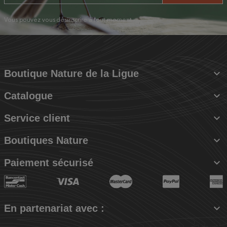
Vous pouvez vous désinscrire à tout moment.

Boutique Nature de la Ligue

Catalogue

Service client

Boutiques Nature

Paiement sécurisé

En partenariat avec :