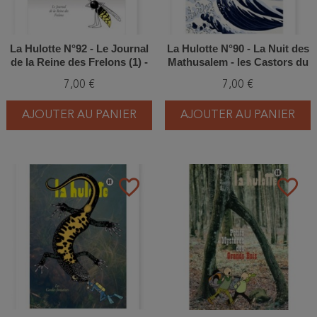
La Hulotte N°92 - Le Journal
La Hulotte N°90 - La Nuit des
de la Reine des Frelons (1) -
Mathusalem - les Castors du
seule au monde
Rhône
7,00 €
7,00 €
AJOUTER AU PANIER
AJOUTER AU PANIER
favorite_border
favorite_border