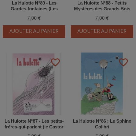
La Hulotte N°89 - Les
La Hulotte N°88 - Petits
Gardes-fontaines (Les
Mystères des Grands Bois
Tritons)
7,00 €
7,00 €
AJOUTER AU PANIER
AJOUTER AU PANIER
favorite_border
favorite_border
La Hulotte N°87 - Les petits-
La Hulotte N°86 : Le Sphinx
frères-qui-parlent (le Castor
Colibri
et la Sterne arctique)