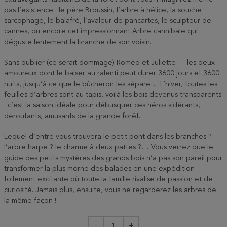
pas l’existence : le père Broussin, l’arbre à hélice, la souche
sarcophage, le balafré, l’avaleur de pancartes, le sculpteur de
cannes, ou encore cet impressionnant Arbre cannibale qui
déguste lentement la branche de son voisin.
Sans oublier (ce serait dommage) Roméo et Juliette — les deux
amoureux dont le baiser au ralenti peut durer 3600 jours et 3600
nuits, jusqu’à ce que le bûcheron les sépare… L’hiver, toutes les
feuilles d’arbres sont au tapis, voilà les bois devenus transparents
: c’est la saison idéale pour débusquer ces héros sidérants,
déroutants, amusants de la grande forêt.
Lequel d’entre vous trouvera le petit pont dans les branches ?
l’arbre harpe ? le charme à deux pattes ?… Vous verrez que le
guide des petits mystères des grands bois n’a pas son pareil pour
transformer la plus morne des balades en une expédition
follement excitante où toute la famille rivalise de passion et de
curiosité. Jamais plus, ensuite, vous ne regarderez les arbres de
la même façon !
-
+