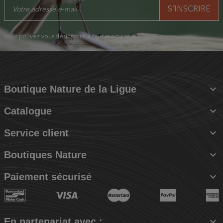
Vous pouvez vous désinscrire à tout moment.

Boutique Nature de la Ligue

Catalogue

Service client

Boutiques Nature

Paiement sécurisé

En partenariat avec :