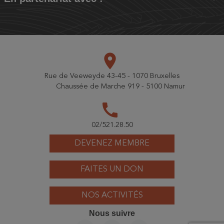
place
Rue de Veeweyde 43-45 - 1070 Bruxelles
Chaussée de Marche 919 - 5100 Namur
call
02/521.28.50
DEVENEZ MEMBRE
FAITES UN DON
NOS ACTIVITÉS
Nous suivre