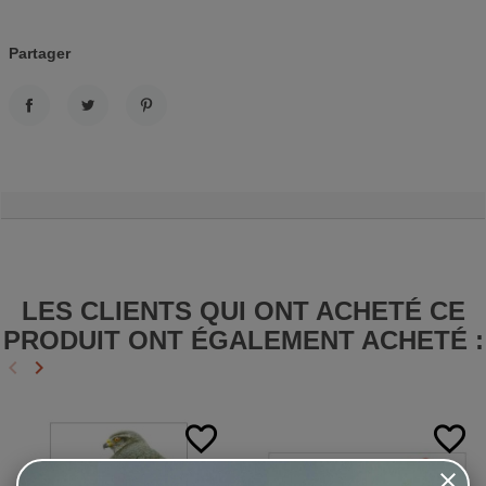
Partager
PARTAGER
TWEET
PINTEREST
LES CLIENTS QUI ONT ACHETÉ CE
PRODUIT ONT ÉGALEMENT ACHETÉ :
keyboard_arrow_left
keyboard_arrow_right
Précédent
Suivant
favorite_border
favorite_border