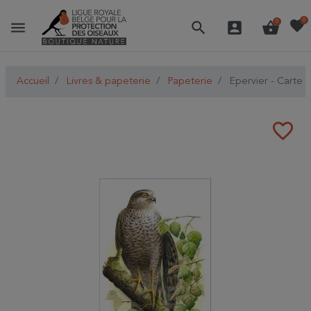
favorite
0
menu
search
account_box
shopping_basket
0
Accueil
Livres & papeterie
Papeterie
Epervier - Carte 
favorite_border