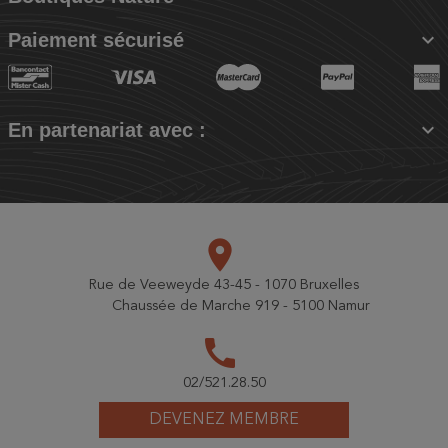

Paiement sécurisé

En partenariat avec :
place
Rue de Veeweyde 43-45 - 1070 Bruxelles
Chaussée de Marche 919 - 5100 Namur
call
02/521.28.50
DEVENEZ MEMBRE