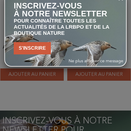
INSCRIVEZ-VOUS
À NOTRE NEWSLETTER
POUR CONNAÎTRE TOUTES LES
ACTUALITÉS DE LA LRBPO ET DE LA
BOUTIQUE NATURE
Autour des palombes - Carte
Faisan de Colchide - Carte
S'INSCRIRE
d'André Buzin
d'André Buzin
Ne plus afficher ce message
1,00 €
1,00 €
AJOUTER AU PANIER
AJOUTER AU PANIER
INSCRIVEZ-VOUS À NOTRE
NEWSLETTER POUR