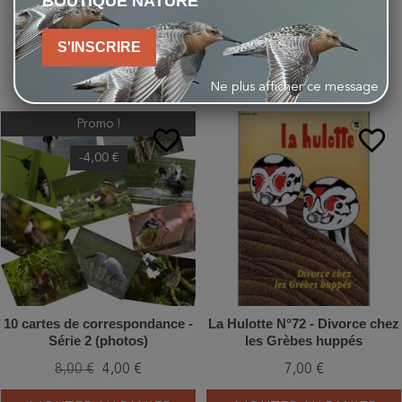
BOUTIQUE NATURE
S'INSCRIRE
VOUS AIMEREZ AUSSI
Ne plus afficher ce message
Promo !
favorite_border
favorite_border
-4,00 €
10 cartes de correspondance -
La Hulotte N°72 - Divorce chez
Série 2 (photos)
les Grèbes huppés
8,00 €
4,00 €
7,00 €