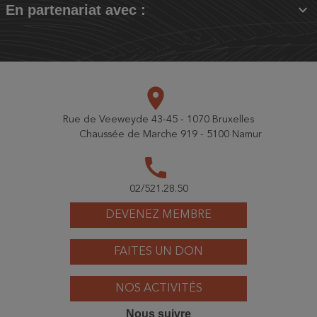

En partenariat avec :
place
Rue de Veeweyde 43-45 - 1070 Bruxelles
Chaussée de Marche 919 - 5100 Namur
call
02/521.28.50
DEVENEZ MEMBRE
FAITES UN DON
NOS ACTIVITÉS
Nous suivre