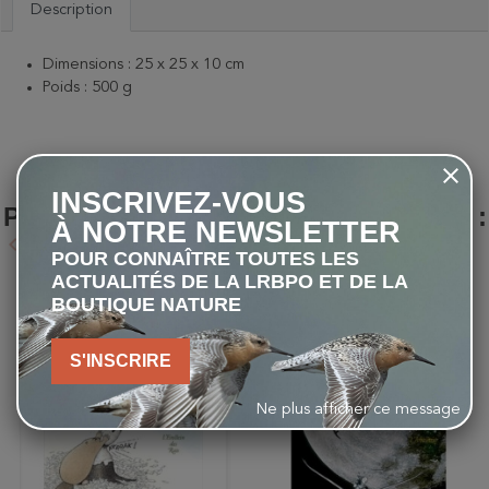
Description
Dimensions : 25 x 25 x 10 cm
Poids : 500 g
LES CLIENTS QUI ONT ACHETÉ CE
INSCRIVEZ-VOUS
PRODUIT ONT ÉGALEMENT ACHETÉ :
À NOTRE NEWSLETTER
keyboard_arrow_left
keyboard_arrow_right
Précédent
Suivant
POUR CONNAÎTRE TOUTES LES
ACTUALITÉS DE LA LRBPO ET DE LA
BOUTIQUE NATURE
favorite_border
favorite_border
S'INSCRIRE
Ne plus afficher ce message