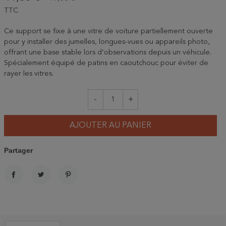
TTC
Ce support se fixe à une vitre de voiture partiellement ouverte
pour y installer des jumelles, longues-vues ou appareils photo,
offrant une base stable lors d’observations depuis un véhicule.
Spécialement équipé de patins en caoutchouc pour éviter de
rayer les vitres.
-
+
AJOUTER AU PANIER
Partager
PARTAGER
TWEET
PINTEREST