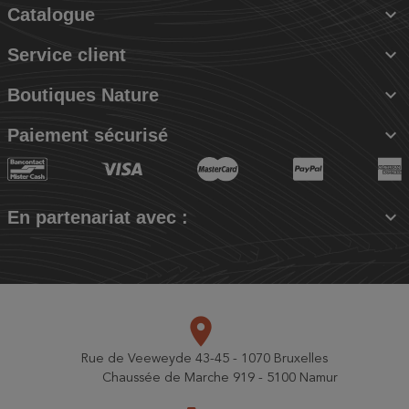

Catalogue

Service client

Boutiques Nature

Paiement sécurisé

En partenariat avec :
place
Rue de Veeweyde 43-45 - 1070 Bruxelles
Chaussée de Marche 919 - 5100 Namur