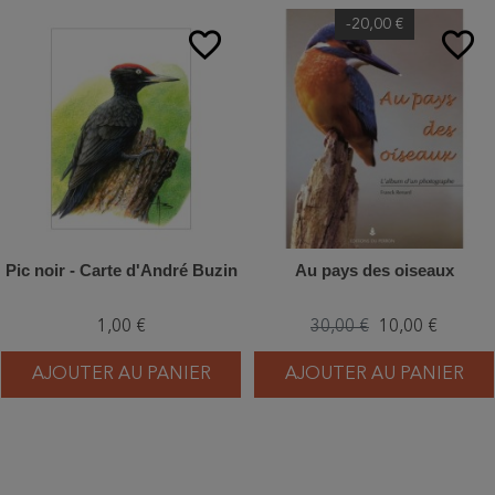
-20,00 €
favorite_border
favorite_border
Pic noir - Carte d'André Buzin
Au pays des oiseaux
1,00 €
30,00 €
10,00 €
AJOUTER AU PANIER
AJOUTER AU PANIER