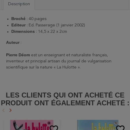
Description
Broché
: 40 pages
Editeur
: Ed. Passerage (1 janvier 2002)
Dimensions
: 14,5 x 22 x 2cm
Auteur
:
Pierre Déom
est un enseignant et naturaliste français,
inventeur et principal artisan du journal de vulgarisation
scientifique sur la nature « La Hulotte ».
LES CLIENTS QUI ONT ACHETÉ CE
PRODUIT ONT ÉGALEMENT ACHETÉ :
keyboard_arrow_left
keyboard_arrow_right
Précédent
Suivant
favorite_border
favorite_border