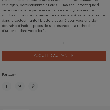
Goliath taciturne, bûcheron, charpentier, garde-champêtre,
chirurgien, percussionniste et aussi — mais seulement quand
personne ne le regarde — cambrioleur et dynamiteur de
souches. Et pour vous permettre de savoir si Arsène Lepic niche
dans le secteur, Tante Hulotte a dessiné pour vous une demi-
douzaine d'indices précis de sa présence — à rechercher
d'urgence dans votre forêt.
-
+
AJOUTER AU PANIER
Partager
PARTAGER
TWEET
PINTEREST