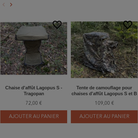
keyboard_arrow_left
keyboard_arrow_right
Précédent
Suivant
favorite_border
favorite_border
Chaise d'affût Lagopus S -
Tente de camouflage pour
Tragopan
chaises d'affût Lagopus S et B
- Tragopan
72,00 €
109,00 €
AJOUTER AU PANIER
AJOUTER AU PANIER