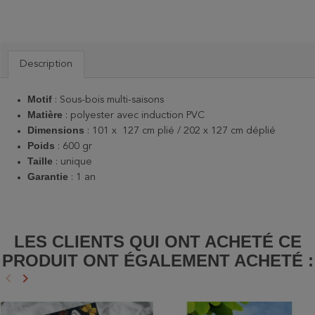
Description
Motif
: Sous-bois multi-saisons
Matière
: polyester avec induction PVC
Dimensions
: 101 x 127 cm plié / 202 x 127 cm déplié
Poids
: 600 gr
Taille
: unique
Garantie
: 1 an
LES CLIENTS QUI ONT ACHETÉ CE
PRODUIT ONT ÉGALEMENT ACHETÉ :
keyboard_arrow_left
keyboard_arrow_right
Précédent
Suivant