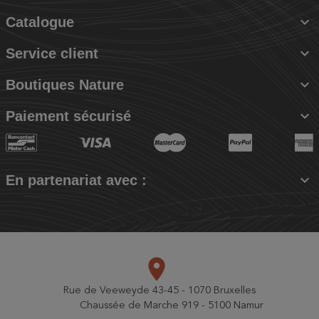

Catalogue

Service client

Boutiques Nature

Paiement sécurisé

En partenariat avec :
place
Rue de Veeweyde 43-45 - 1070 Bruxelles
Chaussée de Marche 919 - 5100 Namur