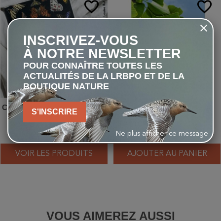
favorite_border
favorite_border
INSCRIVEZ-VOUS
À NOTRE NEWSLETTER
POUR CONNAÎTRE TOUTES LES
ACTUALITÉS DE LA LRBPO ET DE LA
BOUTIQUE NATURE
Carnet de notes A5 - Papillons
Reconnaître facilement les
S'INSCRIRE
- bleu ou beige
arbres par leurs feuilles -
Photos grandeur nature
À partir de 8,90 €
9,90 €
Ne plus afficher ce message
VOIR LES PRODUITS
AJOUTER AU PANIER
VOUS AIMEREZ AUSSI