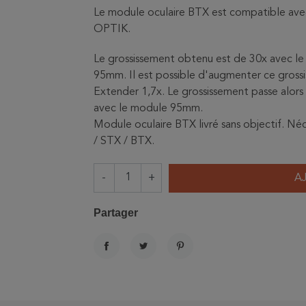
Le module oculaire BTX est compatible av
OPTIK.
Le grossissement obtenu est de 30x avec l
95mm. Il est possible d'augmenter ce grossi
Extender 1,7x. Le grossissement passe alor
avec le module 95mm.
Module oculaire BTX livré sans objectif. Né
/ STX / BTX.
-
+
A
Partager
PARTAGER
TWEET
PINTEREST