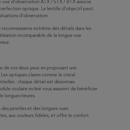
gue-vue d’observation ATX / STX / BTX associe
perfection optique. La lentille d’objectif peut
ituations d’observation.
econnaissance extrême des détails dans les
’utilisation incomparable de la longue-vue
ieur.
lle de vos deux yeux en proposant une
 Les optiques claires comme le cristal
ntielles ; chaque détail est désormais
dule oculaire incliné vous assurent de bénéficier
e longues heures.
 des jumelles et des longues-vues
tes, aux couleurs fidèles, et offre le confort