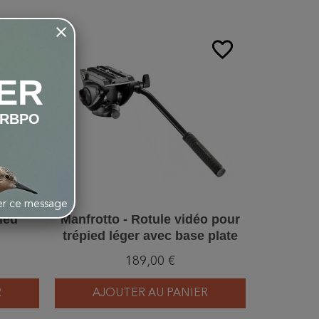
favorite_border
favorite_border
ER
LRBPO
her ce message
ied
Manfrotto - Rotule vidéo pour
Swarovs
trépied léger avec base plate
therm
189,00 €
96,00 
R
AJOUTER AU PANIER
VO