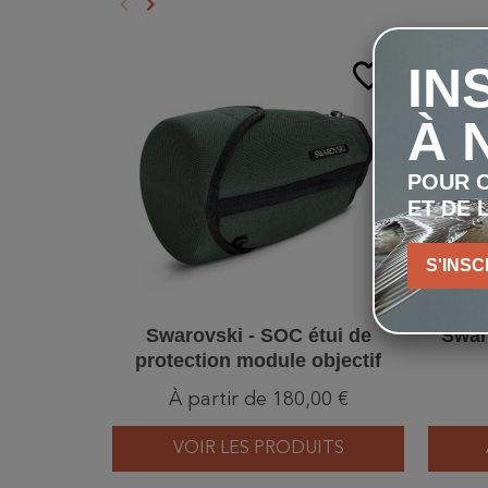
keyboard_arrow_left
keyboard_arrow_right
Précédent
Suivant
favorite_border
IN
À 
POUR C
ET DE 
S'INSC
Swarovski - SOC étui de
Swar
protection module objectif
65/85/95/115 mm
À partir de 180,00 €
VOIR LES PRODUITS