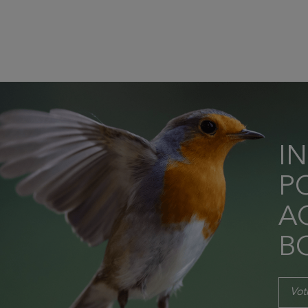
I
P
AC
B