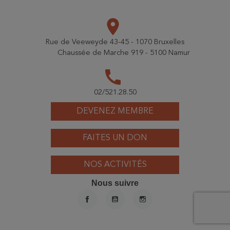
place
Rue de Veeweyde 43-45 - 1070 Bruxelles
Chaussée de Marche 919 - 5100 Namur
call
02/521.28.50
DEVENEZ MEMBRE
FAITES UN DON
NOS ACTIVITÉS
Nous suivre
FACEBOOK
YOUTUBE
INSTAGRAM