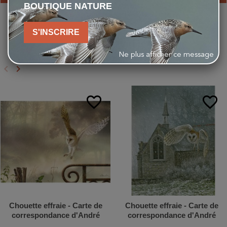
BOUTIQUE NATURE
S'INSCRIRE
VOUS AIMEREZ AUSSI
Ne plus afficher ce message
keyboard_arrow_left
keyboard_arrow_right
Précédent
Suivant
favorite_border
favorite_border
Chouette effraie - Carte de
Chouette effraie - Carte de
correspondance d'André
correspondance d'André
Buzin
Buzin