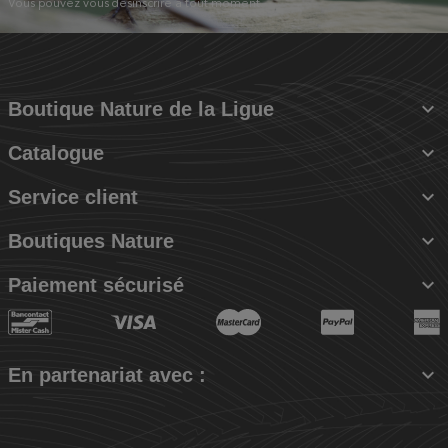
Vous pouvez vous désinscrire à tout moment.

Boutique Nature de la Ligue

Catalogue

Service client

Boutiques Nature

Paiement sécurisé

En partenariat avec :