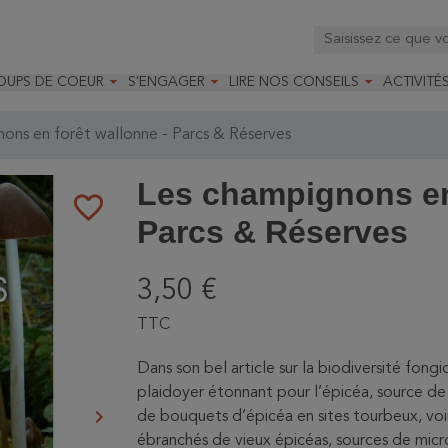



OUPS DE COEUR
S'ENGAGER
LIRE NOS CONSEILS
ACTIVITÉ
os
mandé par la LRBPO
Faire un don
Nourrir les oiseaux
Leçons d
ique
mandé par les CNB
Devenir membre
Installer un nichoir
Stages
ons en forêt wallonne - Parcs & Réserves
arques
Faire un legs
Installer un abreuvoir
Formatio
Devenir bénévole
Formati
Les champignons en 
favorite_border
Parcs & Réserves
3,50 €
TTC
Dans son bel article sur la biodiversité fong
plaidoyer étonnant pour l’épicéa, source de b
keyboard_arrow_right
de bouquets d’épicéa en sites tourbeux, voi
Suivant
ébranchés de vieux épicéas, sources de micr