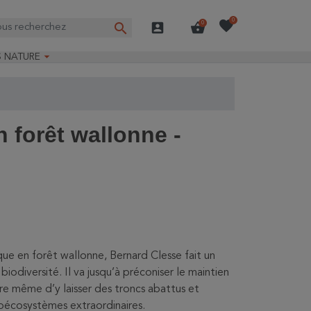
favorite
0
search
account_box
shopping_basket
0

S NATURE
e nature
ns longues
on Guide-Nature®
forêt wallonne -
ique en forêt wallonne, Bernard Clesse fait un
iodiversité. Il va jusqu’à préconiser le maintien
re même d’y laisser des troncs abattus et
oécosystèmes extraordinaires.