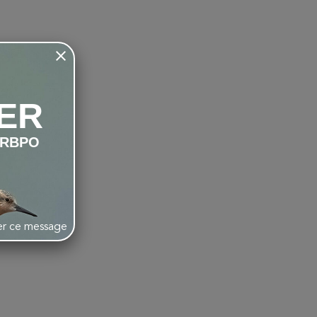
ER
LRBPO
her ce message