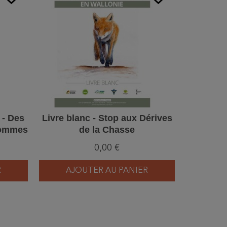
 - Des
Livre blanc - Stop aux Dérives
La Hul
hommes
de la Chasse
0,00 €
R
AJOUTER AU PANIER
AJ