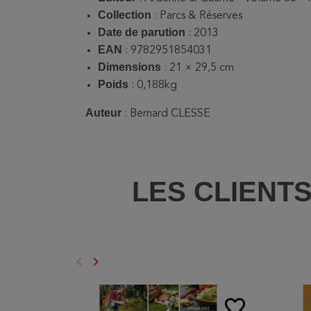
Collection
: Parcs & Réserves
Date de parution
: 2013
EAN
: 9782951854031
Dimensions
: 21 × 29,5 cm
Poids
: 0,188kg
Auteur
:
Bernard CLESSE
LES CLIENT
keyboard_arrow_left
keyboard_arrow_right
Précédent
Suivant
favorite_border