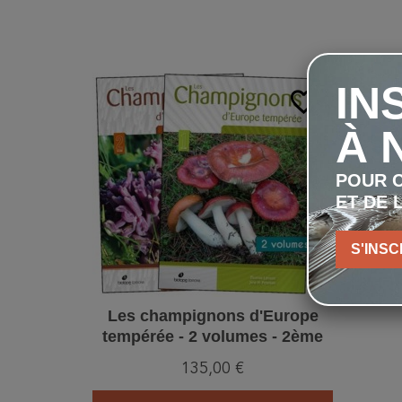
IN
favorite_border
À 
POUR C
ET DE 
S'INSC
Les champignons d'Europe
tempérée - 2 volumes - 2ème
Edition
135,00 €