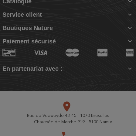

Catalogue

Service client

Boutiques Nature

Paiement sécurisé

En partenariat avec :
place
Rue de Veeweyde 43-45 - 1070 Bruxelles
Chaussée de Marche 919 - 5100 Namur