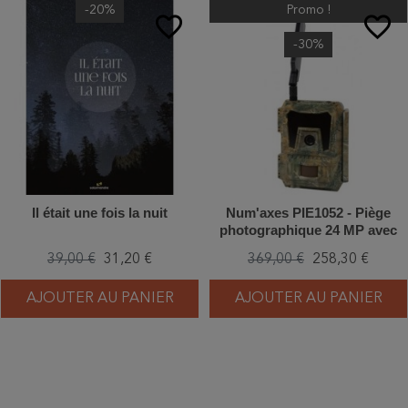
-20%
Promo !
favorite_border
favorite_border
-30%
Il était une fois la nuit
Num'axes PIE1052 - Piège
photographique 24 MP avec
4G
39,00 €
31,20 €
369,00 €
258,30 €
AJOUTER AU PANIER
AJOUTER AU PANIER