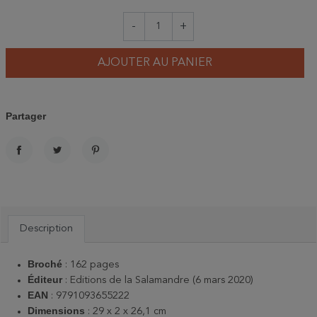
-
+
AJOUTER AU PANIER
Partager
PARTAGER
TWEET
PINTEREST
Description
Broché
‏: ‎
162 pages
Éditeur
: ‎
Editions de la Salamandre (6 mars 2020)
EAN
:‎
9791093655222
Dimensions
‏: ‎
29 x 2 x 26,1 cm