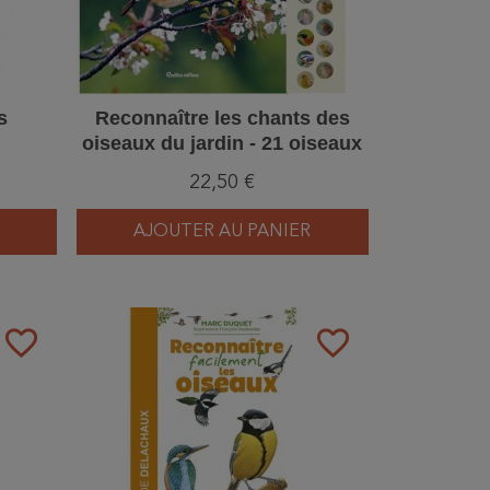
s
Reconnaître les chants des
oiseaux du jardin - 21 oiseaux
à écouter
22,50 €
AJOUTER AU PANIER
favorite_border
favorite_border