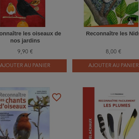
onnaître les oiseaux de
Reconnaître les Nid
nos jardins
9,90 €
8,00 €
AJOUTER AU PANIER
AJOUTER AU PANIER
favorite_border