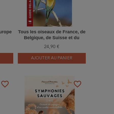
Europe
Tous les oiseaux de France, de
Belgique, de Suisse et du
Luxembourg
24,90 €
AJOUTER AU PANIER
favorite_border
favorite_border