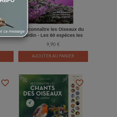
LRBPO
ux du
Reconnaître les Oiseaux du
her ce message
jardin - Les 60 espèces les
plus fréquentes dans nos
9,90 €
régions
AJOUTER AU PANIER
favorite_border
favorite_border