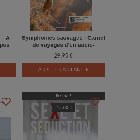
 - A
Symphonies sauvages - Carnet
opus
de voyages d'un audio-
naturaliste
29,95 €
AJOUTER AU PANIER
Promo !
favorite_border
favorite_border
-15,00 €