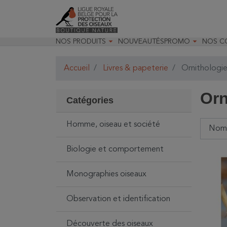


NOS PRODUITS
NOUVEAUTÉS
PROMO
NOS C

Jardin & Oiseaux
Toutes nos prom
Recom

Insectes & Faune
Déstockage opt
Recom

Accueil
Livres & papeterie
Ornithologi
Optique
Promo Optique
Nos m
Matériels pour les études
Promo Livres

naturalistes
Orn

Randonnées & observations
Catégories

Livres & papeterie

Jeunesse & loisirs

Décoration & accessoires
Homme, oiseau et société
Cartes cadeaux
Biologie et comportement
Monographies oiseaux
Observation et identification
Découverte des oiseaux