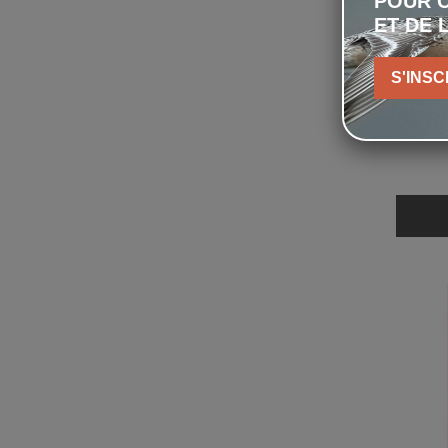
POUR C
ET DE 
S'INSC
Ro