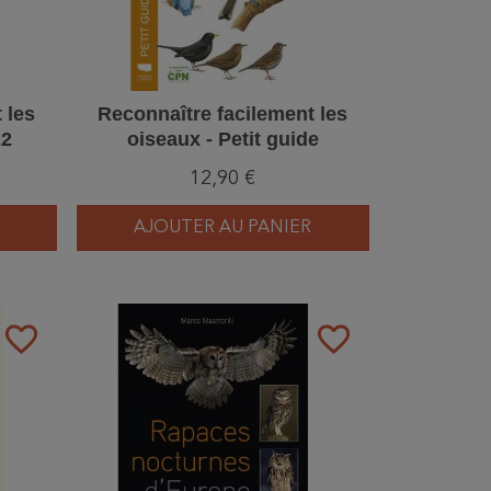
 les
Reconnaître facilement les
22
oiseaux - Petit guide
Delachaux
12,90 €
AJOUTER AU PANIER
favorite_border
favorite_border