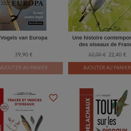
Vogels van Europa
Une histoire contempo
des oiseaux de Fran
39,90 €
32,00 €
22,40 €
AJOUTER AU PANIER
AJOUTER AU PANIER
favorite_border