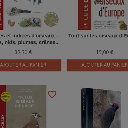
es et indices d'oiseaux -
Tout sur les oiseaux d'
s, nids, plumes, crânes...
3ème Edition
39,90 €
19,00 €
AJOUTER AU PANIER
AJOUTER AU PANIER
favorite_border