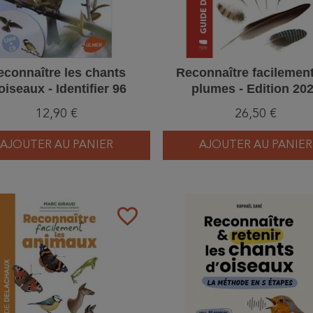
econnaître les chants
Reconnaître facilement
oiseaux - Identifier 96
plumes - Edition 20
oiseaux communs
12,90 €
26,50 €
AJOUTER AU PANIER
AJOUTER AU PANIER
favorite_border