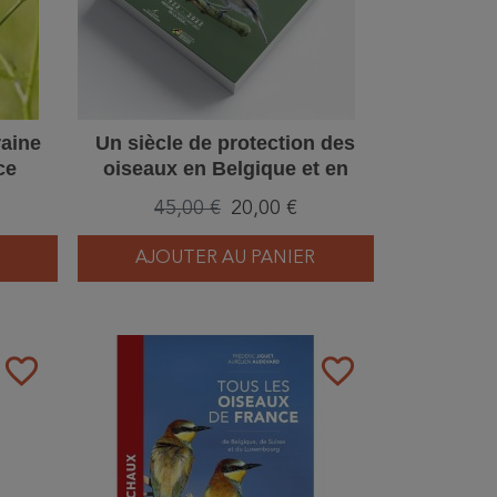
raine
Un siècle de protection des
ce
oiseaux en Belgique et en
Europe - Livre du Centenaire
45,00 €
20,00 €
AJOUTER AU PANIER
favorite_border
favorite_border