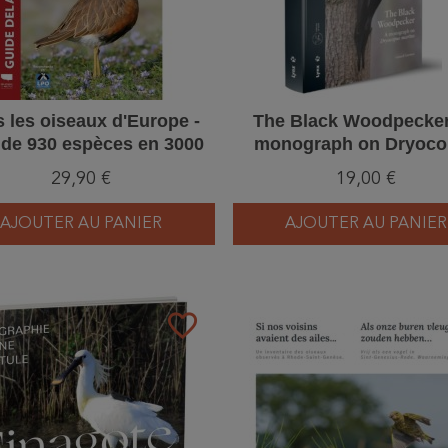
 les oiseaux d'Europe -
The Black Woodpecker
 de 930 espèces en 3000
monograph on Dryoc
photos
martius
29,90 €
19,00 €
AJOUTER AU PANIER
AJOUTER AU PANIER
favorite_border