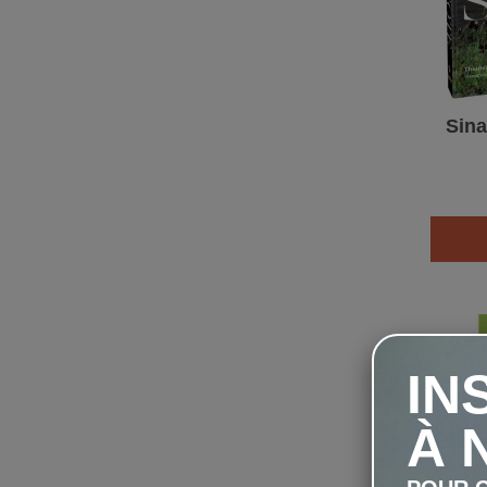
Sina
IN
À 