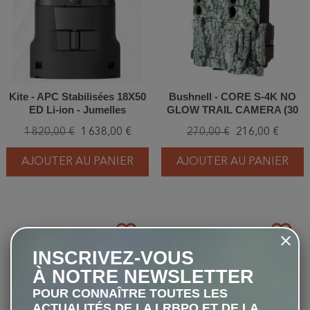
Kite - APC Stabilisées 18X50
Bushnell - CORE S-4K NO
ED Li-ion - Jumelles
GLOW TRAIL CAMERA (30
MP) - Piège photographique
1 820,00 €
1 638,00 €
270,00 €
216,00 €
AJOUTER AU PANIER
AJOUTER AU PANIER
favorite_border
favorite_border
INSCRIVEZ-VOUS
À NOTRE NEWSLETTER
POUR CONNAÎTRE TOUTES LES
ACTUALITÉS DE LA LRBPO ET DE LA