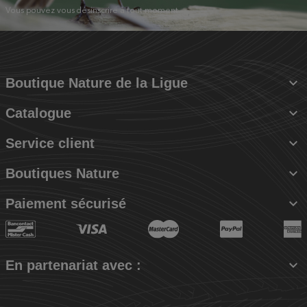
Vous pouvez vous désinscrire à tout moment.

Boutique Nature de la Ligue

Catalogue

Service client

Boutiques Nature

Paiement sécurisé

En partenariat avec :