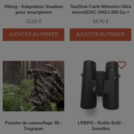
Viking - Adaptateur Swallow
SanDisk Carte Mémoire Ultra
pour smartphone
microSDXC UHS-I 256 Go +
Adaptateur SD
35,00 €
58,90 €
AJOUTER AU PANIER
AJOUTER AU PANIER
favorite_border
favorite_border
Poncho de camouflage 3D -
LRBPO - Robin 8x42 -
Tragopan
Jumelles