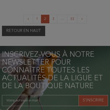
Précédent
Suivant
1
2
3
…
33
keyboard_arrow_left
keyboard_arrow_right
RETOUR EN HAUT
INSCRIVEZ-VOUS À NOTRE
NEWSLETTER POUR
CONNAÎTRE TOUTES LES
ACTUALITÉS DE LA LIGUE ET
DE LA BOUTIQUE NATURE