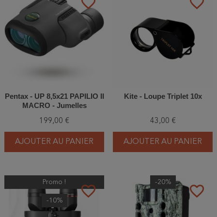
favorite_border
favorite_border
Pentax - UP 8,5x21 PAPILIO II
Kite - Loupe Triplet 10x
MACRO - Jumelles
199,00 €
43,00 €
AJOUTER AU PANIER
AJOUTER AU PANIER
Promo !
-20%
favorite_border
favorite_border
-10%