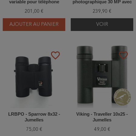
variable pour téléphone
photographique 30 MP avec
Wi-Fi et panneau solaire
201,00 €
239,90 €
intégré
AJOUTER AU PANIER
VOIR
favorite_border
favorite_border
LRBPO - Sparrow 8x32 -
Viking - Traveller 10x25 -
Jumelles
Jumelles
75,00 €
49,00 €