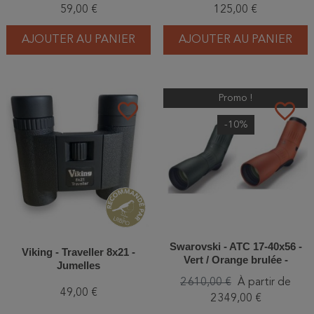
59,00 €
125,00 €
AJOUTER AU PANIER
AJOUTER AU PANIER
Promo !
favorite_border
favorite_border
-10%
Swarovski - ATC 17-40x56 -
Viking - Traveller 8x21 -
Vert / Orange brulée -
Jumelles
Longue-vue
2 610,00 €
À partir de
49,00 €
2 349,00 €