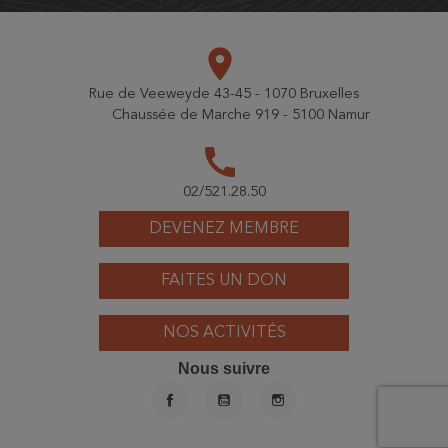
place
Rue de Veeweyde 43-45 - 1070 Bruxelles
Chaussée de Marche 919 - 5100 Namur
call
02/521.28.50
DEVENEZ MEMBRE
FAITES UN DON
NOS ACTIVITÉS
Nous suivre
FACEBOOK
YOUTUBE
INSTAGRAM