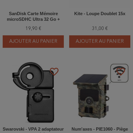
SanDisk Carte Mémoire
Kite - Loupe Doublet 15x
microSDHC Ultra 32 Go +
Adaptateur SD
19,90 €
31,00 €
AJOUTER AU PANIER
AJOUTER AU PANIER
favorite_border
favorite_border
Swarovski - VPA 2 adaptateur
Num'axes - PIE1060 - Piège