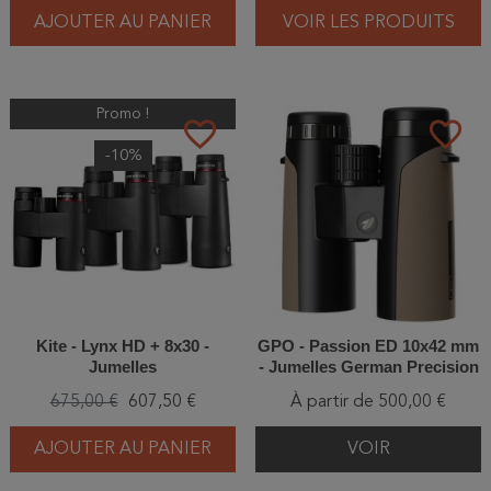
AJOUTER AU PANIER
VOIR LES PRODUITS
Promo !
favorite_border
favorite_border
-10%
Kite - Lynx HD + 8x30 -
GPO - Passion ED 10x42 mm
Jumelles
- Jumelles German Precision
Optics
675,00 €
607,50 €
À partir de 500,00 €
AJOUTER AU PANIER
VOIR