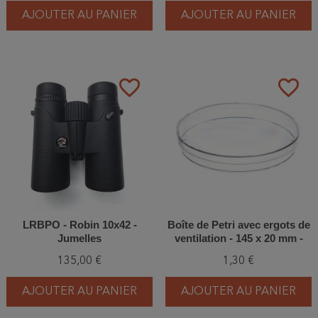
AJOUTER AU PANIER
AJOUTER AU PANIER
favorite_border
favorite_border
LRBPO - Robin 10x42 -
Boîte de Petri avec ergots de
Jumelles
ventilation - 145 x 20 mm -
Non stérile - Unité
135,00 €
1,30 €
AJOUTER AU PANIER
AJOUTER AU PANIER