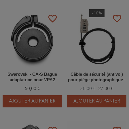
-10%
favorite_border
favorite_border
Swarovski - CA-S Bague
Câble de sécurité (antivol)
adaptatrice pour VPA2
pour piège photographique -
Burg-Wächter
50,00 €
30,00 €
27,00 €
AJOUTER AU PANIER
AJOUTER AU PANIER