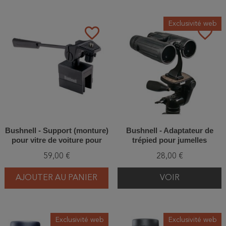
Exclusivité web
favorite_border
favorite_border
Bushnell - Support (monture)
Bushnell - Adaptateur de
pour vitre de voiture pour
trépied pour jumelles
longue-vue - Car window
59,00 €
28,00 €
mount
AJOUTER AU PANIER
VOIR
Exclusivité web
Exclusivité web