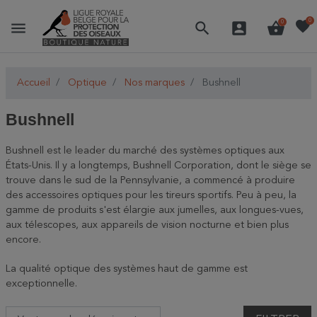
favorite
0
menu
search
account_box
shopping_basket
0
Accueil
Optique
Nos marques
Bushnell
Bushnell
Bushnell est le leader du marché des systèmes optiques aux
États-Unis. Il y a longtemps, Bushnell Corporation, dont le siège se
trouve dans le sud de la Pennsylvanie, a commencé à produire
des accessoires optiques pour les tireurs sportifs. Peu à peu, la
gamme de produits s'est élargie aux jumelles, aux longues-vues,
aux télescopes, aux appareils de vision nocturne et bien plus
encore.
La qualité optique des systèmes haut de gamme est
exceptionnelle.