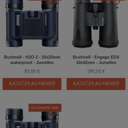
favorite_border
favorite_border
Bushnell - H2O 2 - 10x25mm
Bushnell - Engage EDX
waterproof - Jumelles
10x42mm - Jumelles
85,00 €
590,00 €
AJOUTER AU PANIER
AJOUTER AU PANIER
Exclusivité web
favorite_border