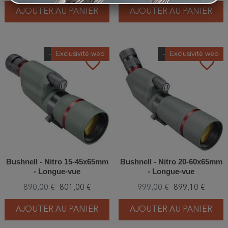
AJOUTER AU PANIER
AJOUTER AU PANIER
-10%
Exclusivité web
-10%
Exclusivité web
favorite_border
favorite_border
Bushnell - Nitro 15-45x65mm
Bushnell - Nitro 20-60x65mm
- Longue-vue
- Longue-vue
890,00 €
801,00 €
999,00 €
899,10 €
AJOUTER AU PANIER
AJOUTER AU PANIER