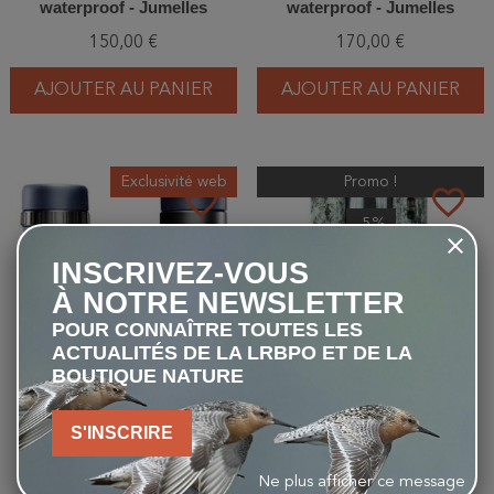
waterproof - Jumelles
waterproof - Jumelles
150,00 €
170,00 €
AJOUTER AU PANIER
AJOUTER AU PANIER
Exclusivité web
Promo !
favorite_border
favorite_border
-5%
INSCRIVEZ-VOUS
À NOTRE NEWSLETTER
POUR CONNAÎTRE TOUTES LES
ACTUALITÉS DE LA LRBPO ET DE LA
BOUTIQUE NATURE
Bushnell - H2O 2 12x25mm
Bushnell - CORE DS-4K NO
S'INSCRIRE
waterproof - Jumelles
GLOW TRAIL CAMERA (32
MP) - Piège photographique
95,00 €
370,00 €
351,50 €
Ne plus afficher ce message