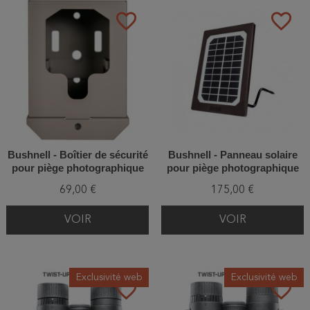
favorite_border
favorite_border
Bushnell - Boîtier de sécurité
Bushnell - Panneau solaire
pour piège photographique
pour piège photographique
69,00 €
175,00 €
VOIR
VOIR
Exclusivité web
Exclusivité web
favorite_border
favorite_border