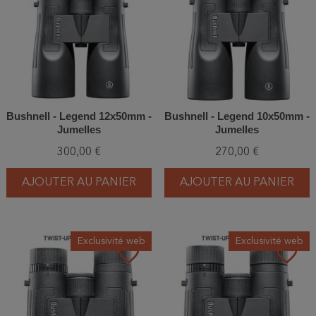
Bushnell - Legend 12x50mm -
Bushnell - Legend 10x50mm -
Jumelles
Jumelles
300,00 €
270,00 €
AJOUTER AU PANIER
AJOUTER AU PANIER
Exclusivité web
Exclusivité web
favorite_border
favorite_border