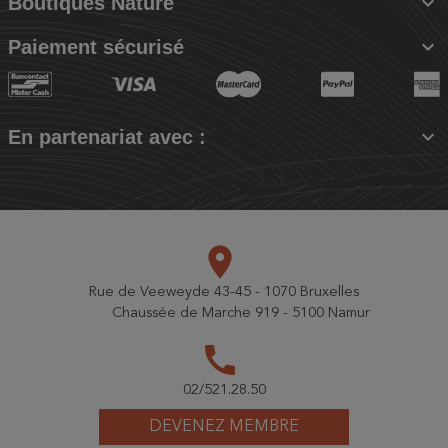

Boutiques Nature

Paiement sécurisé

En partenariat avec :
place
Rue de Veeweyde 43-45 - 1070 Bruxelles
Chaussée de Marche 919 - 5100 Namur
call
02/521.28.50
DEVENEZ MEMBRE