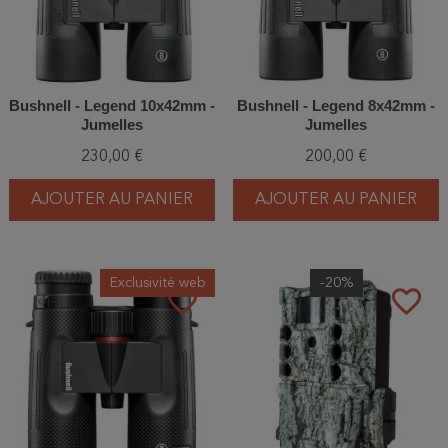
Bushnell - Legend 10x42mm -
Bushnell - Legend 8x42mm -
Jumelles
Jumelles
230,00 €
200,00 €
AJOUTER AU PANIER
AJOUTER AU PANIER
Exclusivité web
-20%
favorite_border
favorite_border