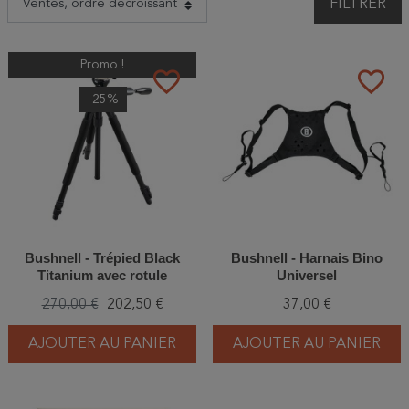
FILTRER
Promo !
favorite_border
favorite_border
-25%
Bushnell - Trépied Black
Bushnell - Harnais Bino
Titanium avec rotule
Universel
270,00 €
202,50 €
37,00 €
AJOUTER AU PANIER
AJOUTER AU PANIER