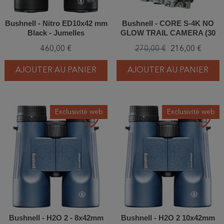
Bushnell - Nitro ED10x42 mm
Bushnell - CORE S-4K NO
Black - Jumelles
GLOW TRAIL CAMERA (30
MP) - Piège photographique
460,00 €
270,00 €
216,00 €
AJOUTER AU PANIER
AJOUTER AU PANIER
Exclusivité web
Exclusivité web
favorite_border
favorite_border
Bushnell - H2O 2 - 8x42mm
Bushnell - H2O 2 10x42mm