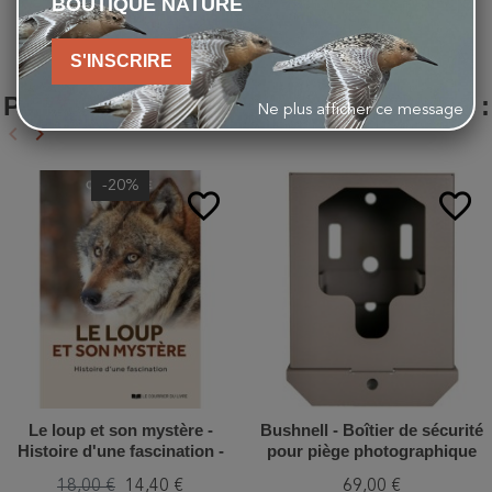
BOUTIQUE NATURE
S'INSCRIRE
LES CLIENTS QUI ONT ACHETÉ CE
PRODUIT ONT ÉGALEMENT ACHETÉ :
Ne plus afficher ce message
keyboard_arrow_left
keyboard_arrow_right
Précédent
Suivant
-20%
favorite_border
favorite_border
Le loup et son mystère -
Bushnell - Boîtier de sécurité
Histoire d'une fascination -
pour piège photographique
Anti-gaspi
18,00 €
14,40 €
69,00 €