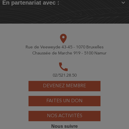

En partenariat avec :
place
Rue de Veeweyde 43-45 - 1070 Bruxelles
Chaussée de Marche 919 - 5100 Namur
call
02/521.28.50
DEVENEZ MEMBRE
FAITES UN DON
NOS ACTIVITÉS
Nous suivre