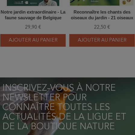
Notre jardin extraordinaire - La
Reconnaître les chants des
faune sauvage de Belgique
oiseaux du jardin - 21 oiseaux
comme vous ne l'avez jamais
à écouter
29,90 €
22,50 €
vue
AJOUTER AU PANIER
AJOUTER AU PANIER
INSCRIVEZ-VOUS À NOTRE
NEWSLETTER POUR
CONNAÎTRE TOUTES LES
ACTUALITÉS DE LA LIGUE ET
DE LA BOUTIQUE NATURE