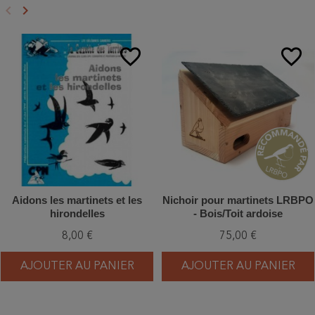
keyboard_arrow_left
keyboard_arrow_right
Précédent
Suivant
favorite_border
favorite_border
Aidons les martinets et les
Nichoir pour martinets LRBPO
hirondelles
- Bois/Toit ardoise
8,00 €
75,00 €
AJOUTER AU PANIER
AJOUTER AU PANIER