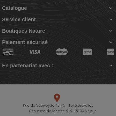

Catalogue

Service client

Boutiques Nature

Paiement sécurisé

En partenariat avec :
place
Rue de Veeweyde 43-45 - 1070 Bruxelles
Chaussée de Marche 919 - 5100 Namur