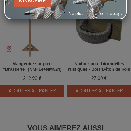
S'INSCRIRE
favorite_border
favorite_border
Ne plus afficher ce message
Mangeoire sur pied
Nichoir pour hirondelles
"Brasserie" (NM414+NM524)
rustiques - Bois/Béton de bois
- Schwegler (N°10 - 330/0)
219,90 €
27,00 €
AJOUTER AU PANIER
AJOUTER AU PANIER
VOUS AIMEREZ AUSSI