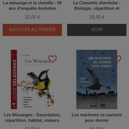
La mésange et la chenille - 50
La Chouette chevêche -
ans d'enquête évolutive
Biologie, répartition et
relation avec l'Homme en
22,00 €
35,50 €
Europe
AJOUTER AU PANIER
VOIR
favorite_border
favorite_border
Les Mésanges - Description,
Les martinets se cachent
répartition, habitat, mœurs,
pour dormir
observation