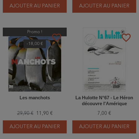
AJOUTER AU PANIER
AJOUTER AU PANIER
Promo !
favorite_border
favorite_border
-18,00 €
Les manchots
La Hulotte N°67 - Le Héron
découvre l'Amérique
29,90 €
11,90 €
7,00 €
AJOUTER AU PANIER
AJOUTER AU PANIER