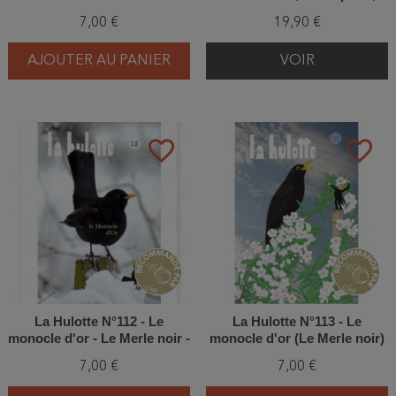
zombie
répartition, moeurs, habitat
7,00 €
19,90 €
AJOUTER AU PANIER
VOIR
favorite_border
favorite_border
La Hulotte N°112 - Le
La Hulotte N°113 - Le
monocle d'or - Le Merle noir -
monocle d'or (Le Merle noir)
Le Moineau domestique (3)
7,00 €
7,00 €