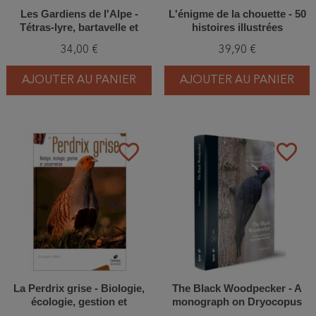
Les Gardiens de l'Alpe -
L'énigme de la chouette - 50
Tétras-lyre, bartavelle et
histoires illustrées
lagopède
34,00 €
39,90 €
AJOUTER AU PANIER
AJOUTER AU PANIER
favorite_border
favorite_border
La Perdrix grise - Biologie,
The Black Woodpecker - A
écologie, gestion et
monograph on Dryocopus
conservation
martius