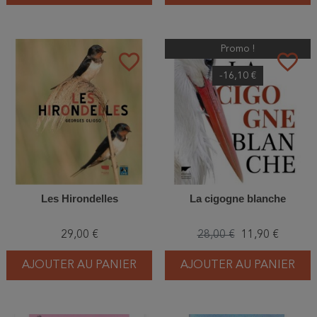
Promo !
favorite_border
favorite_border
-16,10 €
Les Hirondelles
La cigogne blanche
29,00 €
28,00 €
11,90 €
AJOUTER AU PANIER
AJOUTER AU PANIER