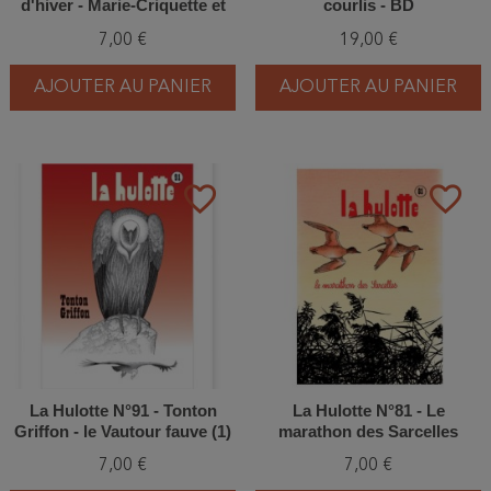
d'hiver - Marie-Criquette et
courlis - BD
les tontons
7,00 €
19,00 €
AJOUTER AU PANIER
AJOUTER AU PANIER
favorite_border
favorite_border
La Hulotte N°91 - Tonton
La Hulotte N°81 - Le
Griffon - le Vautour fauve (1)
marathon des Sarcelles
7,00 €
7,00 €