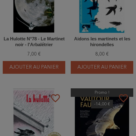
La Hulotte N°78 - Le Martinet
Aidons les martinets et les
noir - l'Arbalétrier
hirondelles
7,00 €
8,00 €
AJOUTER AU PANIER
AJOUTER AU PANIER
Promo !
favorite_border
favorite_border
-14,00 €