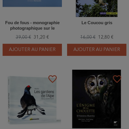
Fou de fous - monographie
Le Coucou gris
photographique sur le
sulidae
39,00 €
31,20 €
16,00 €
12,80 €
AJOUTER AU PANIER
AJOUTER AU PANIER
favorite_border
favorite_border