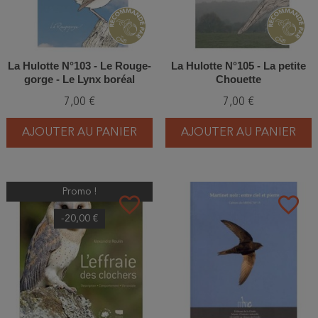
La Hulotte N°103 - Le Rouge-
La Hulotte N°105 - La petite
gorge - Le Lynx boréal
Chouette
7,00 €
7,00 €
AJOUTER AU PANIER
AJOUTER AU PANIER
Promo !
favorite_border
favorite_border
-20,00 €