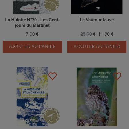
La Hulotte N°79 - Les Cent-
Le Vautour fauve
jours du Martinet
7,00 €
25,90 €
11,90 €
AJOUTER AU PANIER
AJOUTER AU PANIER
favorite_border
favorite_border