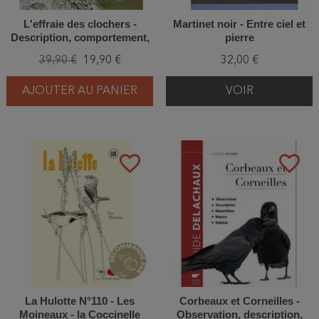
L'effraie des clochers -
Martinet noir - Entre ciel et
Description, comportement,
pierre
vie sociale
39,90 €
19,90 €
32,00 €
AJOUTER AU PANIER
VOIR
favorite_border
favorite_border
La Hulotte N°110 - Les
Corbeaux et Corneilles -
Moineaux - la Coccinelle
Observation, description,