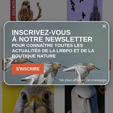
INSCRIVEZ-VOUS
À NOTRE NEWSLETTER
Les Moineaux - Description,
La Hulotte N°50 - Les 6
POUR CONNAÎTRE TOUTES LES
répartition, habitat, moeurs,
Corbeaux de France
ACTUALITÉS DE LA LRBPO ET DE LA
observation
19,90 €
7,00 €
BOUTIQUE NATURE
AJOUTER AU PANIER
AJOUTER AU PANIER
S'INSCRIRE
Ne plus afficher ce message
favorite_border
favorite_border