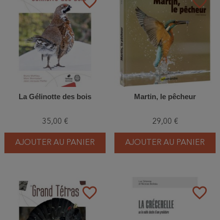
favorite_border
favorite_border
La Gélinotte des bois
Martin, le pêcheur
35,00 €
29,00 €
AJOUTER AU PANIER
AJOUTER AU PANIER
favorite_border
favorite_border