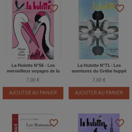
favorite_border
favorite_border
La Hulotte N°56 - Les
La Hulotte N°71 - Les
merveilleux voyages de la
aventures du Grèbe huppé
Grue et de la Cigogne (1) - un
(1) - le Sous-marin du lac
7,00 €
7,00 €
champion du saut en
longueur - le Géranium
AJOUTER AU PANIER
AJOUTER AU PANIER
favorite_border
favorite_border