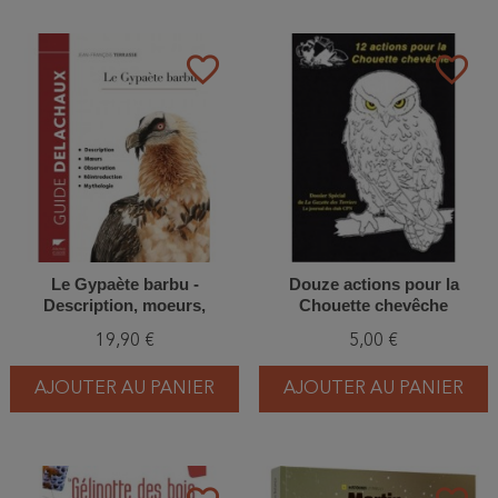
favorite_border
favorite_border
Le Gypaète barbu -
Douze actions pour la
Description, moeurs,
Chouette chevêche
observation, réintroduction,
19,90 €
5,00 €
mythologie
AJOUTER AU PANIER
AJOUTER AU PANIER