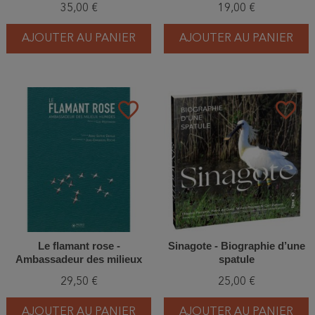
35,00 €
19,00 €
AJOUTER AU PANIER
AJOUTER AU PANIER
favorite_border
favorite_border
Le flamant rose -
Sinagote - Biographie d’une
Ambassadeur des milieux
spatule
humides
29,50 €
25,00 €
AJOUTER AU PANIER
AJOUTER AU PANIER