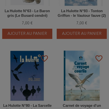
La Hulotte N°63 - Le Baron
La Hulotte N°93 - Tonton
gris (Le Busard cendré)
Griffon - le Vautour fauve (2)
7,00 €
7,00 €
AJOUTER AU PANIER
AJOUTER AU PANIER
favorite_border
favorite_border
La Hulotte N°80 - La Sarcelle
Carnet de voyage d'un