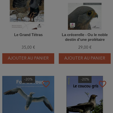
Le Grand Tétras
La crécerelle - Ou le noble
destin d'une prolétaire
35,00 €
29,00 €
AJOUTER AU PANIER
AJOUTER AU PANIER
-20%
-20%
favorite_border
favorite_border