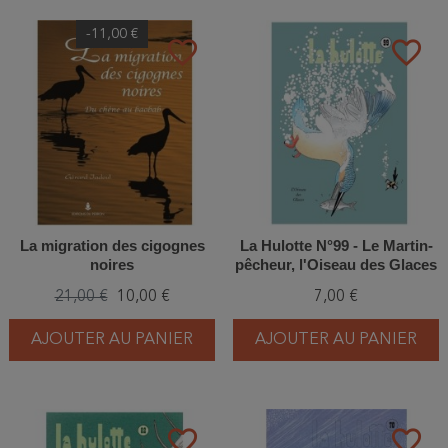
-11,00 €
favorite_border
favorite_border
La migration des cigognes
La Hulotte N°99 - Le Martin-
noires
pêcheur, l'Oiseau des Glaces
21,00 €
10,00 €
7,00 €
AJOUTER AU PANIER
AJOUTER AU PANIER
favorite_border
favorite_border