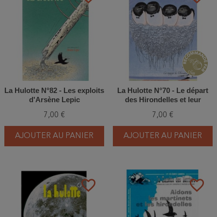
La Hulotte N°82 - Les exploits
La Hulotte N°70 - Le départ
d'Arsène Lepic
des Hirondelles et leur
grande migration (6) et (7)
7,00 €
7,00 €
AJOUTER AU PANIER
AJOUTER AU PANIER
favorite_border
favorite_border