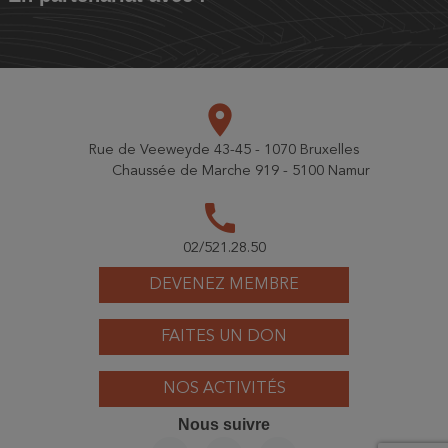
place
Rue de Veeweyde 43-45 - 1070 Bruxelles
Chaussée de Marche 919 - 5100 Namur
call
02/521.28.50
DEVENEZ MEMBRE
FAITES UN DON
NOS ACTIVITÉS
Nous suivre