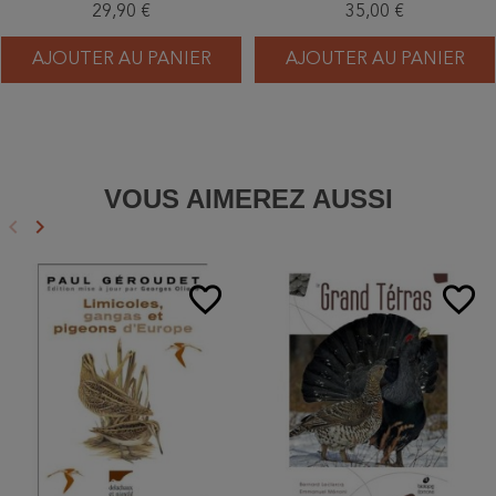
29,90 €
35,00 €
AJOUTER AU PANIER
AJOUTER AU PANIER
VOUS AIMEREZ AUSSI
keyboard_arrow_left
keyboard_arrow_right
Précédent
Suivant
favorite_border
favorite_border