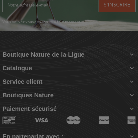
Vous pouvez vous désinscrire à tout moment.

Boutique Nature de la Ligue

Catalogue

Service client

Boutiques Nature

Paiement sécurisé

En partenariat avec :