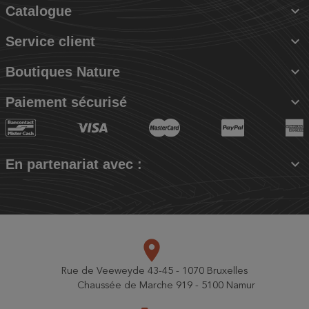

Catalogue

Service client

Boutiques Nature

Paiement sécurisé

En partenariat avec :
place
Rue de Veeweyde 43-45 - 1070 Bruxelles
Chaussée de Marche 919 - 5100 Namur