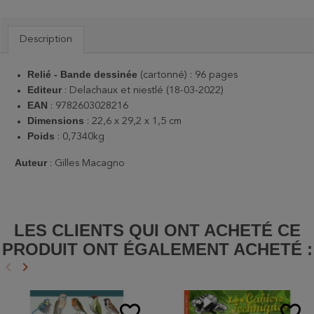
Description
Relié - B
ande dessinée
(cartonné) : 96 pages
Editeur
: Delachaux et niestlé (18-03-2022)
EAN
: 9782603028216
Dimensions
: 22,6 x 29,2 x 1,5 cm
Poids
: 0,7340kg
Auteur
: Gilles Macagno
LES CLIENTS QUI ONT ACHETÉ CE
PRODUIT ONT ÉGALEMENT ACHETÉ :
keyboard_arrow_left
keyboard_arrow_right
Précédent
Suivant
favorite_border
favorite_border