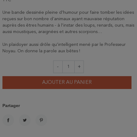
TTC
Une bande dessinée pleine d’humour pour faire tomber les idées
reçues sur bon nombre d'animaux ayant mauvaise réputation
auprès des êtres humains - à l’instar des loups, renards, ours, mais
aussi moustiques, araignées et autres scorpions…
Un plaidoyer aussi drôle qu’intelligent mené par le Professeur
Noyau. On donne la parole aux bêtes !
-
+
AJOUTER AU PANIER
Partager
PARTAGER
TWEET
PINTEREST