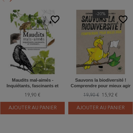
Précédent
Suivant
-20%
favorite_border
favorite_border
Maudits mal-aimés -
Sauvons la biodiversité !
Inquiétants, fascinants et
Comprendre pour mieux agir
pourtant...
19,90 €
19,90 €
15,92 €
AJOUTER AU PANIER
AJOUTER AU PANIER