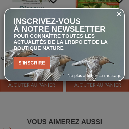
INSCRIVEZ-VOUS
À NOTRE NEWSLETTER
POUR CONNAÎTRE TOUTES LES
ACTUALITÉS DE LA LRBPO ET DE LA
BOUTIQUE NATURE
Oiseaux des jardins, des villes
Pas folles les guêpes !
S'INSCRIRE
et des campagnes - Les
miniguides nature
6,00 €
10,00 €
Ne plus afficher ce message
AJOUTER AU PANIER
AJOUTER AU PANIER
VOUS AIMEREZ AUSSI
keyboard_arrow_left
keyboard_arrow_right