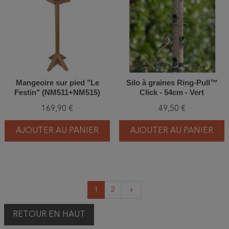
Mangeoire sur pied "Le
Silo à graines Ring-Pull™
Festin" (NM511+NM515)
Click - 54cm - Vert
169,90 €
49,50 €
AJOUTER AU PANIER
AJOUTER AU PANIER
Suivant
1
2
keyboard_arrow_right
RETOUR EN HAUT