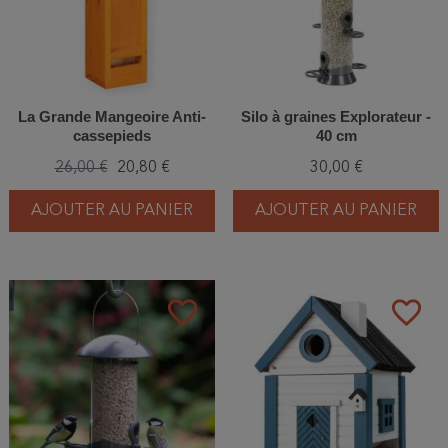
La Grande Mangeoire Anti-
Silo à graines Explorateur -
cassepieds
40 cm
26,00 €
20,80 €
30,00 €
AJOUTER AU PANIER
AJOUTER AU PANIER
favorite_border
favorite_border