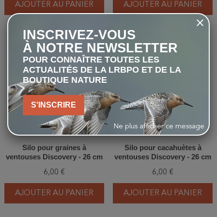
AJOUTER AU PANIER
AJOUTER AU PANIER
INSCRIVEZ-VOUS
À NOTRE NEWSLETTER
favorite_border
favorite_border
POUR CONNAÎTRE TOUTES LES
ACTUALITÉS DE LA LRBPO ET DE LA
BOUTIQUE NATURE
S'INSCRIRE
Ne plus afficher ce message
Silo pour graines à
Silo pour cacahuètes à
ventouses Discovery - 26 cm
ventouses Discovery - 26 cm
6,00 €
6,00 €
AJOUTER AU PANIER
AJOUTER AU PANIER