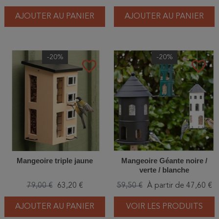
AJOUTER AU PANIER
AJOUTER AU PANIER
-20%
-20%
favorite_border
favorite_border
Mangeoire triple jaune
Mangeoire Géante noire /
verte / blanche
79,00 €
63,20 €
59,50 €
À partir de 47,60 €
AJOUTER AU PANIER
VOIR LES PRODUITS