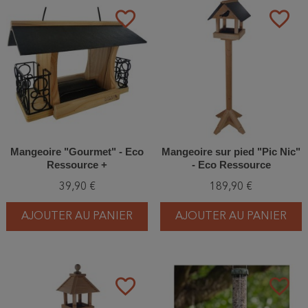
favorite_border
favorite_border
Mangeoire "Gourmet" - Eco
Mangeoire sur pied "Pic Nic"
Ressource +
- Eco Ressource
(NM510ER+NM515)
39,90 €
189,90 €
AJOUTER AU PANIER
AJOUTER AU PANIER
favorite_border
favorite_border