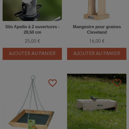
Silo Apollo à 2 ouvertures -
Mangeoire pour graines
28,50 cm
Cleveland
25,00 €
16,00 €
AJOUTER AU PANIER
AJOUTER AU PANIER
favorite_border
favorite_border