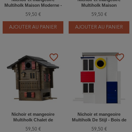
Multiholk Maison Moderne -
Multiholk Maison
Bois de Mélèze
Colombages - Bois de
59,50 €
59,50 €
Mélèze
AJOUTER AU PANIER
AJOUTER AU PANIER
favorite_border
favorite_border
Nichoir et mangeoire
Nichoir et mangeoire
Multiholk Chalet de
Multiholk De Stijl - Bois de
Montagne - Bois de Mélèze
Mélèze
59,50 €
59,50 €