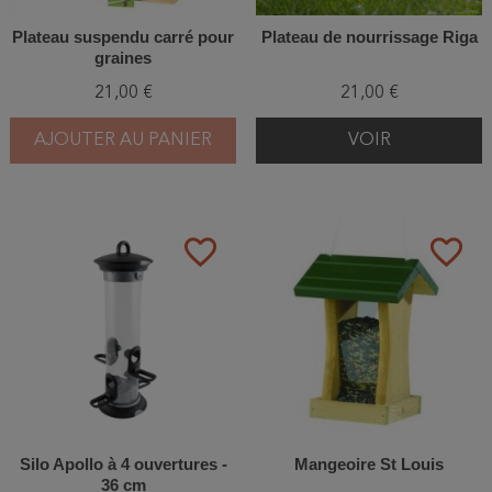
Plateau suspendu carré pour
Plateau de nourrissage Riga
graines
21,00 €
21,00 €
AJOUTER AU PANIER
VOIR
favorite_border
favorite_border
Silo Apollo à 4 ouvertures -
Mangeoire St Louis
36 cm