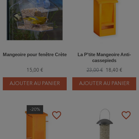
Mangeoire pour fenêtre Crète
La P'tite Mangeoire Anti-
cassepieds
15,00 €
23,00 €
18,40 €
AJOUTER AU PANIER
AJOUTER AU PANIER
-20%
favorite_border
favorite_border