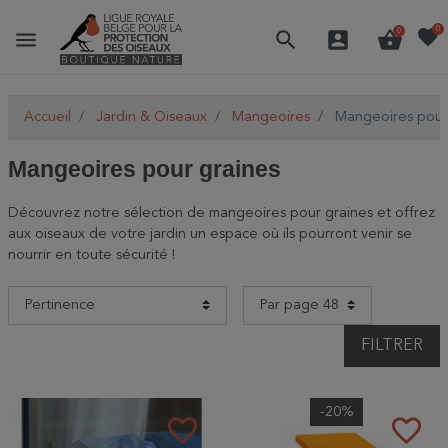
favorite
0
menu
search
account_box
shopping_basket
0
Accueil
Jardin & Oiseaux
Mangeoires
Mangeoires pour
Mangeoires pour graines
Découvrez notre sélection de mangeoires pour graines et offrez
aux oiseaux de votre jardin un espace où ils pourront venir se
nourrir en toute sécurité !
FILTRER
-20%
favorite_border
favorite_border