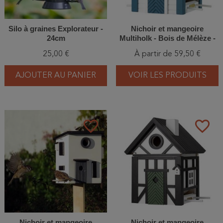
Silo à graines Explorateur -
Nichoir et mangeoire
24cm
Multiholk - Bois de Mélèze -
Vert/Bleu/Bleu et blanc/Gris
25,00 €
À partir de 59,50 €
AJOUTER AU PANIER
VOIR LES PRODUITS
favorite_border
favorite_border
Nichoir et mangeoire
Nichoir et mangeoire