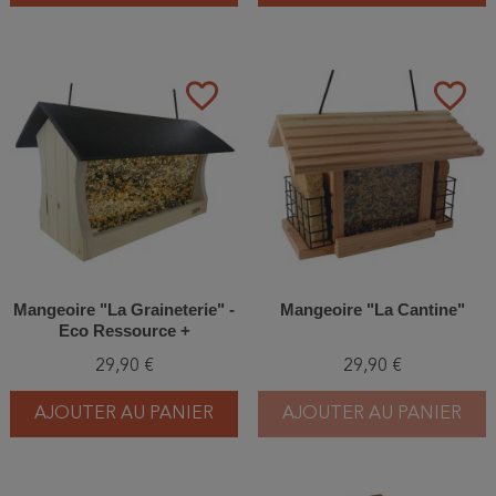
favorite_border
favorite_border
Mangeoire "La Graineterie" -
Mangeoire "La Cantine"
Eco Ressource +
29,90 €
29,90 €
AJOUTER AU PANIER
AJOUTER AU PANIER