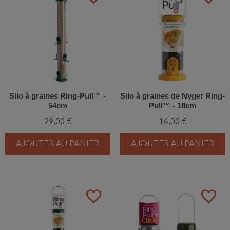
Silo à graines Ring-Pull™ -
Silo à graines de Nyger Ring-
54cm
Pull™ - 18cm
29,00 €
16,00 €
AJOUTER AU PANIER
AJOUTER AU PANIER
favorite_border
favorite_border