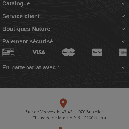

Catalogue

Service client

Boutiques Nature

Paiement sécurisé

En partenariat avec :
place
Rue de Veeweyde 43-45 - 1070 Bruxelles
Chaussée de Marche 919 - 5100 Namur