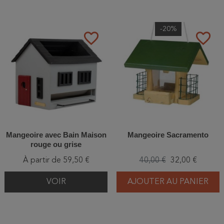
-20%
favorite_border
favorite_border
Mangeoire avec Bain Maison
Mangeoire Sacramento
rouge ou grise
À partir de 59,50 €
40,00 €
32,00 €
VOIR
AJOUTER AU PANIER