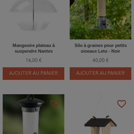
Mangeoire plateau à
Silo à graines pour petits
suspendre Nantes
oiseaux Leto - Noir
16,00 €
40,00 €
AJOUTER AU PANIER
AJOUTER AU PANIER
favorite_border
favorite_border