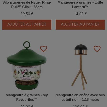
Silo à graines de Nyger Ring-
Mangeoire à graines - Little
Pull™ Click - 36cm
Lantern™
39,50 €
14,00 €
AJOUTER AU PANIER
AJOUTER AU PANIER
favorite_border
favorite_border
Mangeoire à graines - My
Mangeoire en chêne avec silo
Favourites™
et toit noir - 1,18 mètre