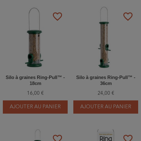
favorite_border
favorite_border
Silo à graines Ring-Pull™ -
Silo à graines Ring-Pull™ -
18cm
36cm
16,00 €
24,00 €
AJOUTER AU PANIER
AJOUTER AU PANIER
favorite_border
favorite_border