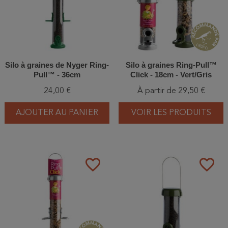
Silo à graines de Nyger Ring-
Silo à graines Ring-Pull™
Pull™ - 36cm
Click - 18cm - Vert/Gris
24,00 €
À partir de 29,50 €
AJOUTER AU PANIER
VOIR LES PRODUITS
favorite_border
favorite_border