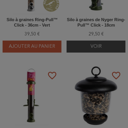
Silo à graines Ring-Pull™
Silo à graines de Nyger Ring-
Click - 36cm - Vert
Pull™ Click - 18cm
39,50 €
29,50 €
AJOUTER AU PANIER
VOIR
favorite_border
favorite_border