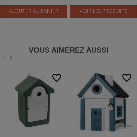
AJOUTER AU PANIER
VOIR LES PRODUITS
VOUS AIMEREZ AUSSI
keyboard_arrow_left
keyboard_arrow_right
Précédent
Suivant
favorite_border
favorite_border