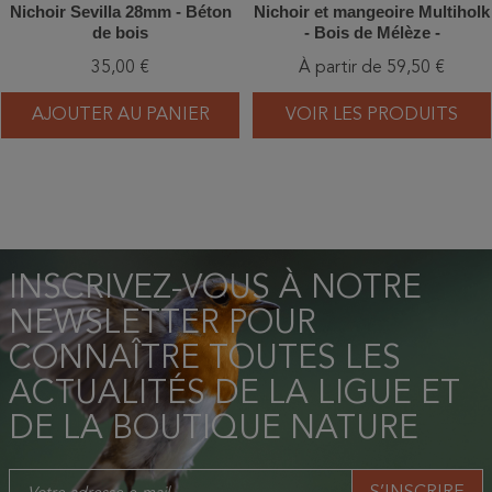
Nichoir Sevilla 28mm - Béton
Nichoir et mangeoire Multiholk
de bois
- Bois de Mélèze -
Vert/Bleu/Bleu et blanc/Gris
35,00 €
À partir de 59,50 €
AJOUTER AU PANIER
VOIR LES PRODUITS
INSCRIVEZ-VOUS À NOTRE
NEWSLETTER POUR
CONNAÎTRE TOUTES LES
ACTUALITÉS DE LA LIGUE ET
DE LA BOUTIQUE NATURE