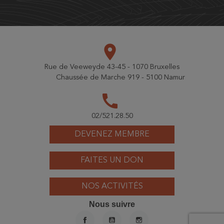
place
Rue de Veeweyde 43-45 - 1070 Bruxelles
Chaussée de Marche 919 - 5100 Namur
call
02/521.28.50
DEVENEZ MEMBRE
FAITES UN DON
NOS ACTIVITÉS
Nous suivre