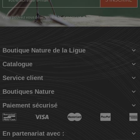
Vous pouvez vous désinscrire à tout moment.

Boutique Nature de la Ligue

Catalogue

Service client

Boutiques Nature

Paiement sécurisé

En partenariat avec :