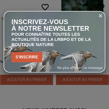
favorite_border
favorite_border
INSCRIVEZ-VOUS
À NOTRE NEWSLETTER
POUR CONNAÎTRE TOUTES LES
ACTUALITÉS DE LA LRBPO ET DE LA
BOUTIQUE NATURE
Nichoir pour hirondelles de
Support pour boules de
S'INSCRIRE
fenêtre "Santa Cruz" - Double -
graisse - Vert
Bois/Béton de bois
Ne plus afficher ce message
27,90 €
4,50 €
AJOUTER AU PANIER
AJOUTER AU PANIER