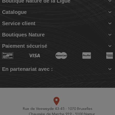

Boutique Nature de la Ligue

Catalogue

Service client

Boutiques Nature

Paiement sécurisé

En partenariat avec :
place
Rue de Veeweyde 43-45 - 1070 Bruxelles
Chaussée de Marche 919 - 5100 Namur