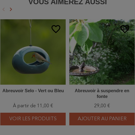
VOUS AIMEREZ AUSSI
keyboard_arrow_left
keyboard_arrow_right
Précédent
Suivant
favorite_border
favorite_border
Abreuvoir Selo - Vert ou Bleu
Abreuvoir à suspendre en
fonte
À partir de 11,00 €
29,00 €
VOIR LES PRODUITS
AJOUTER AU PANIER