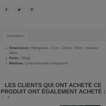
PARTAGER
TWEET
PINTEREST
Description
Dimensions :
Mangeoire : 21cm - Dôme : 30cm - Hauteur :
28cm
Poids :
500gr
Matériau :
polycarbonate transparent
LES CLIENTS QUI ONT ACHETÉ CE
PRODUIT ONT ÉGALEMENT ACHETÉ :
keyboard_arrow_left
keyboard_arrow_right
Précédent
Suivant