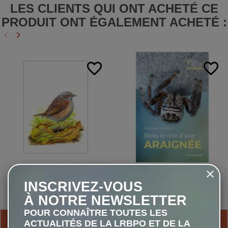
LES CLIENTS QUI ONT ACHETÉ CE
PRODUIT ONT ÉGALEMENT ACHETÉ :
keyboard_arrow_left
keyboard_arrow_right
Précédent
Suivant
favorite_border
favorite_border
Accenteur mouchet - Carte
Dans la tête d'une araignée
d'André Buzin
INSCRIVEZ-VOUS
À NOTRE NEWSLETTER
1,00 €
19,00 €
POUR CONNAÎTRE TOUTES LES
AJOUTER AU PANIER
AJOUTER AU PANIER
ACTUALITÉS DE LA LRBPO ET DE LA