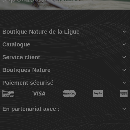
Vous pouvez vous désinscrire à tout moment.

Boutique Nature de la Ligue

Catalogue

Service client

Boutiques Nature

Paiement sécurisé

En partenariat avec :