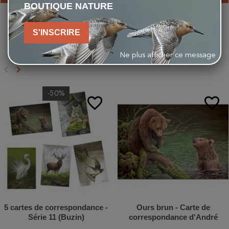
BOUTIQUE NATURE
S'INSCRIRE
VOUS AIMEREZ AUSSI
Ne plus afficher ce message
keyboard_arrow_left
keyboard_arrow_right
Précédent
Suivant
-50%
favorite_border
favorite_border
5 cartes de correspondance -
Ours brun - Carte de
Série 11 (Buzin)
correspondance d'André
Buzin