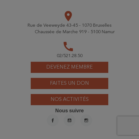
place
Rue de Veeweyde 43-45 - 1070 Bruxelles
Chaussée de Marche 919 - 5100 Namur
call
02/521.28.50
DEVENEZ MEMBRE
FAITES UN DON
NOS ACTIVITÉS
Nous suivre
FACEBOOK
YOUTUBE
INSTAGRAM