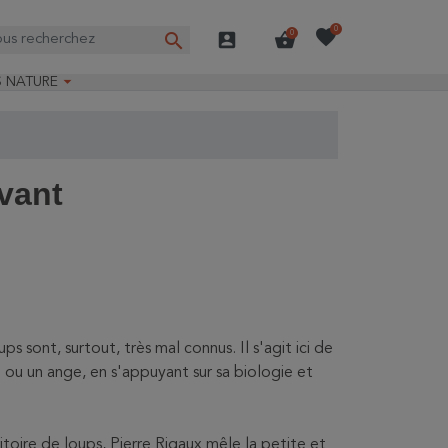
favorite
0
search
account_box
shopping_basket
0

S NATURE
e nature
ns longues
on Guide-Nature®
vant
s sont, surtout, très mal connus. Il s'agit ici de
e ou un ange, en s'appuyant sur sa biologie et
ritoire de loups, Pierre Rigaux mêle la petite et