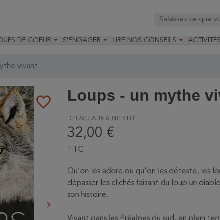



OUPS DE COEUR
S'ENGAGER
LIRE NOS CONSEILS
ACTIVITÉ
os
mandé par la LRBPO
Faire un don
Nourrir les oiseaux
Leçons d
ique
mandé par les CNB
Devenir membre
Installer un nichoir
Stages
ythe vivant
arques
Faire un legs
Installer un abreuvoir
Formatio
Devenir bénévole
Formati
Loups - un mythe vi
favorite_border
DELACHAUX & NIESTLÉ
32,00 €
TTC
Qu'on les adore ou qu'on les déteste, les loup
dépasser les clichés faisant du loup un diabl
son histoire.
keyboard_arrow_right
Suivant
Vivant dans les Préalpes du sud, en plein ter