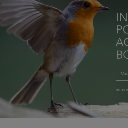
I
P
AC
B
Vous p