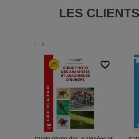
LES CLIENT
keyboard_arrow_left
keyboard_arrow_right
Précédent
Suivant
favorite_border
Guide photo des araignées et
Cah