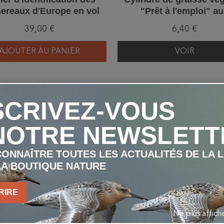
ereaux d'Europe en vol
"Prêt à l'emploi" a
Cacahuètes
39,00 €
6,40 €
AJOUTER AU PANIER
VOIR
SCRIVEZ-VOUS
VOUS AIMEREZ AUSSI
NOTRE NEWSLETT
ONNAÎTRE TOUTES LES ACTUALITÉS DE LA 
LA BOUTIQUE NATURE
RIRE
Ne plus affic