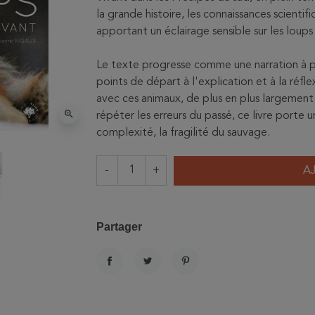
la grande histoire, les connaissances scient
apportant un éclairage sensible sur les loup
Le texte progresse comme une narration à pa
points de départ à l'explication et à la réfl
avec ces animaux, de plus en plus largement p
zoom_in
répéter les erreurs du passé, ce livre porte u
complexité, la fragilité du sauvage.
-
+
A
Partager
PARTAGER
TWEET
PINTEREST