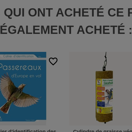
S QUI ONT ACHETÉ CE 
ÉGALEMENT ACHETÉ 
favorite_border
ier d'identification des
Cylindre de graisse vég