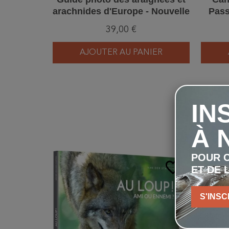
arachnides d'Europe - Nouvelle
Pass
édition
39,00 €
AJOUTER AU PANIER
IN
À 
POUR C
favorite_border
ET DE 
S'INSC