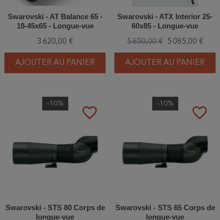
Swarovski - AT Balance 65 -
Swarovski - ATX Interior 25-
18-45x65 - Longue-vue
60x85 - Longue-vue
3 620,00 €
5 650,00 €
5 085,00 €
AJOUTER AU PANIER
AJOUTER AU PANIER
-10%
-10%
favorite_border
favorite_border
Swarovski - STS 80 Corps de
Swarovski - STS 65 Corps de
longue-vue
longue-vue