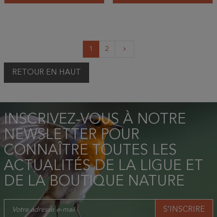
Suivant
1
2
keyboard_arrow_right
RETOUR EN HAUT
INSCRIVEZ-VOUS À NOTRE
NEWSLETTER POUR
CONNAÎTRE TOUTES LES
ACTUALITÉS DE LA LIGUE ET
DE LA BOUTIQUE NATURE