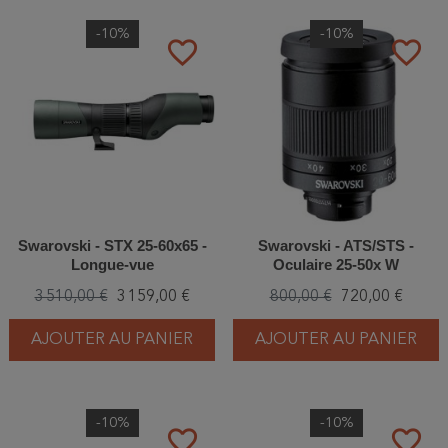
-10%
-10%
favorite_border
favorite_border
Swarovski - STX 25-60x65 -
Swarovski - ATS/STS -
Longue-vue
Oculaire 25-50x W
3 510,00 €
3 159,00 €
800,00 €
720,00 €
AJOUTER AU PANIER
AJOUTER AU PANIER
-10%
-10%
favorite_border
favorite_border