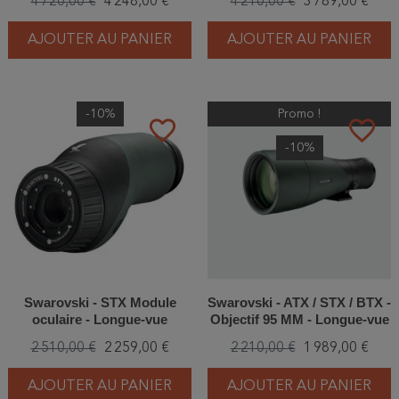
4 720,00 €
4 248,00 €
4 210,00 €
3 789,00 €
AJOUTER AU PANIER
AJOUTER AU PANIER
-10%
Promo !
favorite_border
favorite_border
-10%
Swarovski - STX Module
Swarovski - ATX / STX / BTX -
oculaire - Longue-vue
Objectif 95 MM - Longue-vue
2 510,00 €
2 259,00 €
2 210,00 €
1 989,00 €
AJOUTER AU PANIER
AJOUTER AU PANIER