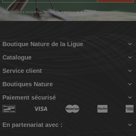
Vous pouvez vous désinscrire à tout moment.

Boutique Nature de la Ligue

Catalogue

Service client

Boutiques Nature

Paiement sécurisé

En partenariat avec :