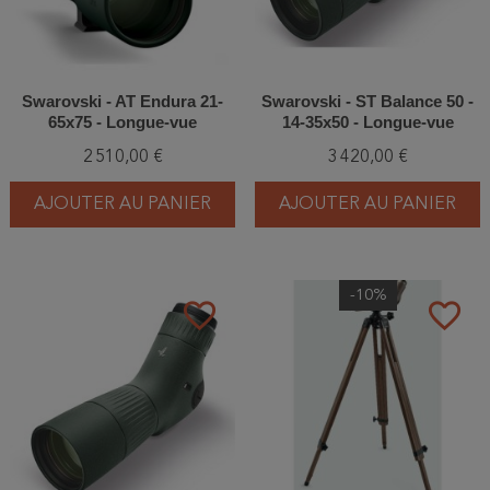
Swarovski - AT Endura 21-
Swarovski - ST Balance 50 -
65x75 - Longue-vue
14-35x50 - Longue-vue
2 510,00 €
3 420,00 €
AJOUTER AU PANIER
AJOUTER AU PANIER
-10%
favorite_border
favorite_border