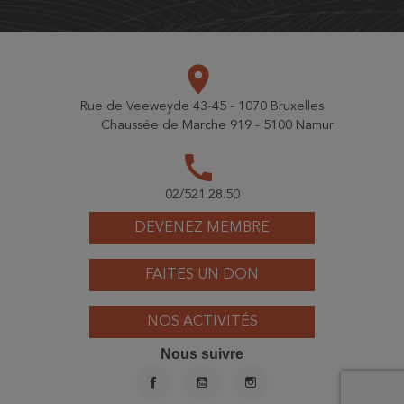
place
Rue de Veeweyde 43-45 - 1070 Bruxelles
Chaussée de Marche 919 - 5100 Namur
call
02/521.28.50
DEVENEZ MEMBRE
FAITES UN DON
NOS ACTIVITÉS
Nous suivre
FACEBOOK
YOUTUBE
INSTAGRAM