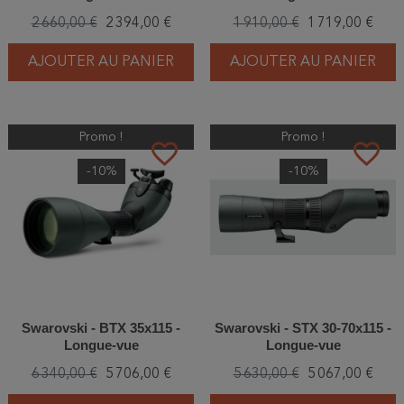
2 660,00 €
2 394,00 €
1 910,00 €
1 719,00 €
AJOUTER AU PANIER
AJOUTER AU PANIER
Promo !
Promo !
favorite_border
favorite_border
-10%
-10%
Swarovski - BTX 35x115 -
Swarovski - STX 30-70x115 -
Longue-vue
Longue-vue
6 340,00 €
5 706,00 €
5 630,00 €
5 067,00 €