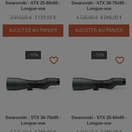
Swarovski - ATX 25-60x65 -
Swarovski - ATX 30-70x95 -
Longue-vue
Longue-vue
3 510,00 €
3 159,00 €
4 720,00 €
4 248,00 €
AJOUTER AU PANIER
AJOUTER AU PANIER
-10%
-10%
favorite_border
favorite_border
Swarovski - STX 30-70x95 -
Swarovski - STX 25-60x85 -
Longue-vue
Longue-vue