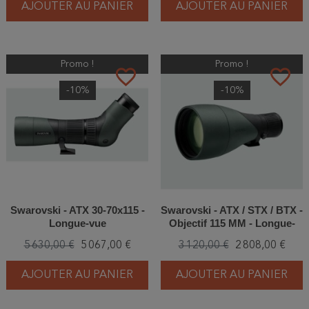
AJOUTER AU PANIER
AJOUTER AU PANIER
Promo !
Promo !
favorite_border
favorite_border
-10%
-10%
Swarovski - ATX 30-70x115 -
Swarovski - ATX / STX / BTX -
Longue-vue
Objectif 115 MM - Longue-
vue
5 630,00 €
5 067,00 €
3 120,00 €
2 808,00 €
AJOUTER AU PANIER
AJOUTER AU PANIER