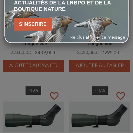
ACTUALITÉS DE LA LRBPO ET DE LA
BOUTIQUE NATURE
S'INSCRIRE
Ne plus afficher ce message
Swarovski - ATS 65-25-50x W
Swarovski - ATS 65-20-60x -
- Longue-vue
Longue-vue
2 710,00 €
2 439,00 €
2 550,00 €
2 295,00 €
AJOUTER AU PANIER
AJOUTER AU PANIER
-10%
-10%
favorite_border
favorite_border