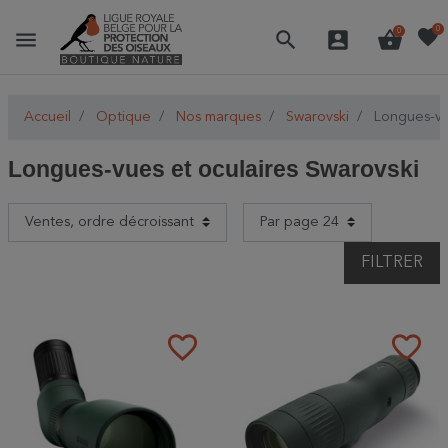
favorite
0
menu
search
account_box
shopping_basket
0
Accueil
Optique
Nos marques
Swarovski
Longues-vue
Longues-vues et oculaires Swarovski
FILTRER
favorite_border
favorite_border