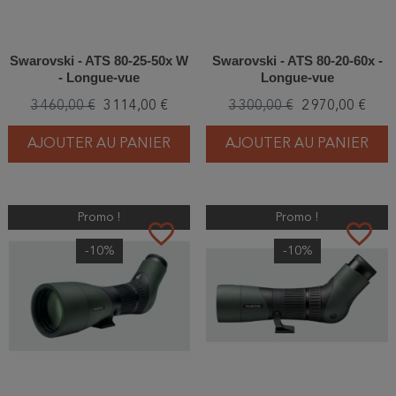
Swarovski - ATS 80-25-50x W
Swarovski - ATS 80-20-60x -
- Longue-vue
Longue-vue
3 460,00 €
3 114,00 €
3 300,00 €
2 970,00 €
AJOUTER AU PANIER
AJOUTER AU PANIER
Promo !
Promo !
favorite_border
favorite_border
-10%
-10%