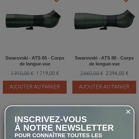
Swarovski - ATS 65 - Corps
Swarovski - ATS 80 - Corps
de longue-vue
de longue-vue
1 910,00 €
1 719,00 €
2 660,00 €
2 394,00 €
AJOUTER AU PANIER
AJOUTER AU PANIER
-10%
-10%
favorite_border
favorite_border
INSCRIVEZ-VOUS
À NOTRE NEWSLETTER
POUR CONNAÎTRE TOUTES LES