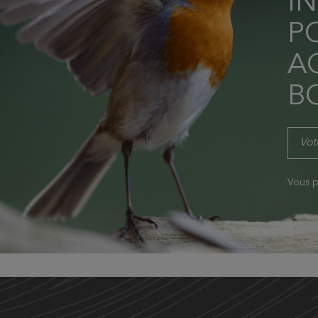
I
P
AC
B
Vous p