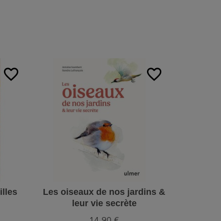
:
favorite_border
favorite_border
illes
Les oiseaux de nos jardins &
Abr
leur vie secrète
14,90 €