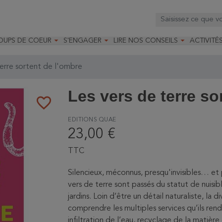



OUPS DE COEUR
S'ENGAGER
LIRE NOS CONSEILS
ACTIVITÉ
os
mandé par la LRBPO
Faire un don
Nourrir les oiseaux
Leçons d
ique
mandé par les CNB
Devenir membre
Installer un nichoir
Stages
erre sortent de l'ombre
arques
Faire un legs
Installer un abreuvoir
Formatio
Devenir bénévole
Formati
Les vers de terre so
favorite_border
EDITIONS QUAE
23,00 €
TTC
Silencieux, méconnus, presqu'invisibles… et p
vers de terre sont passés du statut de nuisibl
jardins. Loin d’être un détail naturaliste, la 
comprendre les multiples services qu’ils ren
infiltration de l’eau, recyclage de la matiè