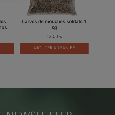
des
Larves de mouches soldats 1
Dans 
nos
kg
L'agron
ant à
12,00 €
R
AJOUTER AU PANIER
AJ