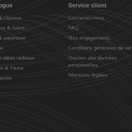
logue
Service client
 & Oiseaux
Contactez-nous
se & loisirs
FAQ
 & papeterie
Nos engagements
ue
Conditions générales de ve
 idées cadeaux
Gestion des données
personnelles.
es & Faune
Mentions légales
autés