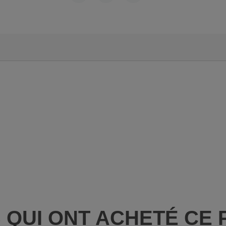
PARTAGER
TWEET
PINTEREST
S QUI ONT ACHETÉ CE 