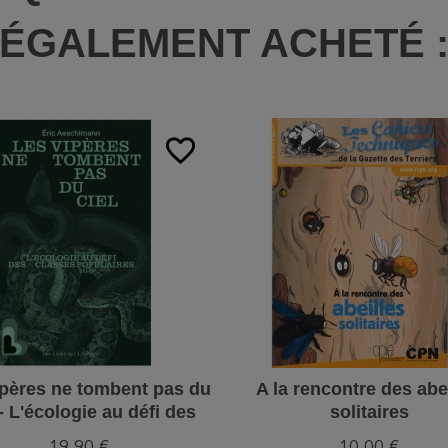
ÉGALEMENT ACHETÉ 
favorite_border
ipères ne tombent pas du
A la rencontre des abe
 - L'écologie au défi des
solitaires
classes populaires
19,90 €
10,00 €