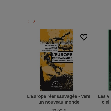
keyboard_arrow_left
keyboard_arrow_right
Précédent
Suivant
favorite_border
L'Europe réensauvagée - Vers
Les v
un nouveau monde
ciel
23,00 €