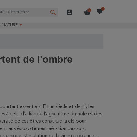
favorite
0
search
account_box
shopping_basket
0

S NATURE
e nature
ns longues
on Guide-Nature®
rtent de l'ombre
ourtant essentiels. En un siècle et demi, les
es à celui d’alliés de l’agriculture durable et des
diversité de ces êtres constitue la clé pour
dent aux écosystèmes : aération des sols,
re organique, stimulation de la vie microbienne…