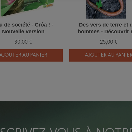
u de société - Crôa ! -
Des vers de terre et 
Nouvelle version
hommes - Découvrir 
écosystèmes fonctionn
30,00 €
25,00 €
l'énergie solaire
AJOUTER AU PANIER
AJOUTER AU PANIE