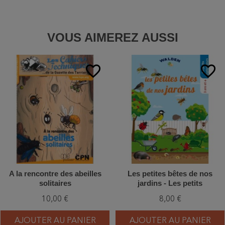
VOUS AIMEREZ AUSSI
favorite_border
favorite_border
A la rencontre des abeilles
Les petites bêtes de nos
solitaires
jardins - Les petits
explorateurs
10,00 €
8,00 €
AJOUTER AU PANIER
AJOUTER AU PANIER