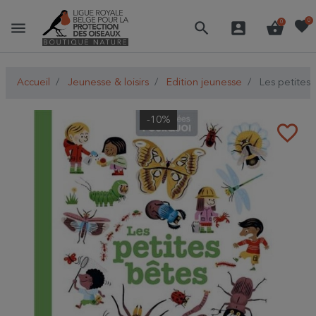
favorite
0
menu
search
account_box
shopping_basket
0
Accueil
Jeunesse & loisirs
Edition jeunesse
Les petites
-10%
favorite_border