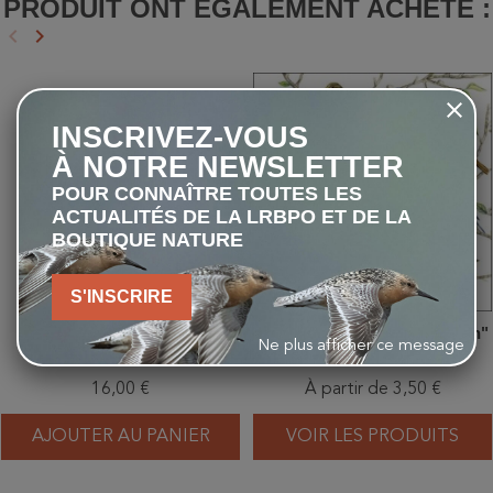
PRODUIT ONT ÉGALEMENT ACHETÉ :
keyboard_arrow_left
keyboard_arrow_right
Précédent
Suivant
favorite_border
favorite_border
INSCRIVEZ-VOUS
À NOTRE NEWSLETTER
POUR CONNAÎTRE TOUTES LES
ACTUALITÉS DE LA LRBPO ET DE LA
BOUTIQUE NATURE
S'INSCRIRE
Mangeoire plateau à
Serviettes "Oiseaux du jardin"
Ne plus afficher ce message
suspendre Nantes
- Table ou Cocktail
16,00 €
À partir de 3,50 €
AJOUTER AU PANIER
VOIR LES PRODUITS