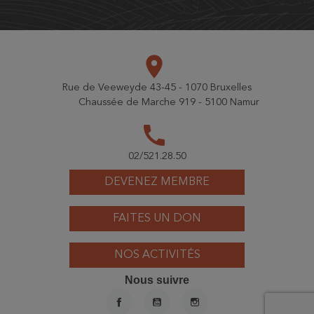
place
Rue de Veeweyde 43-45 - 1070 Bruxelles
Chaussée de Marche 919 - 5100 Namur
call
02/521.28.50
DEVENEZ MEMBRE
FAITES UN DON
NOS ACTIVITÉS
Nous suivre