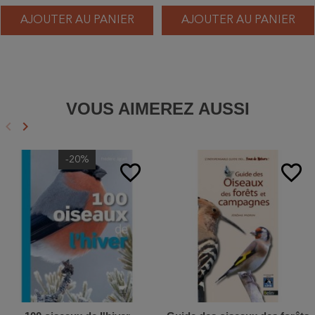
AJOUTER AU PANIER
AJOUTER AU PANIER
VOUS AIMEREZ AUSSI
keyboard_arrow_left
keyboard_arrow_right
Précédent
Suivant
-20%
favorite_border
favorite_border