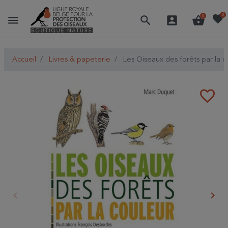
favorite
0
menu
search
account_box
shopping_basket
0
Accueil
Livres & papeterie
Les Oiseaux des forêts par la c
favorite_border
keyboard_arrow_left
keyboard_arrow_right
Précédent
Suiv