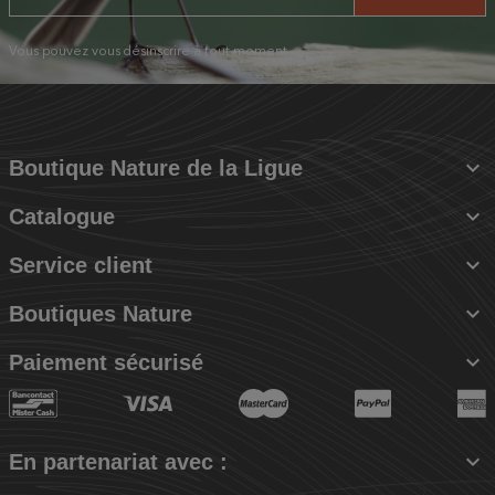
Vous pouvez vous désinscrire à tout moment.

Boutique Nature de la Ligue

Catalogue

Service client

Boutiques Nature

Paiement sécurisé

En partenariat avec :