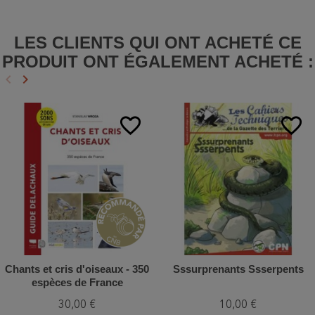
LES CLIENTS QUI ONT ACHETÉ CE
PRODUIT ONT ÉGALEMENT ACHETÉ :
keyboard_arrow_left
keyboard_arrow_right
Précédent
Suivant
favorite_border
favorite_border
Chants et cris d'oiseaux - 350
Sssurprenants Ssserpents
espèces de France
30,00 €
10,00 €