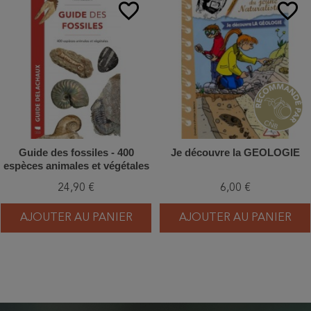
favorite_border
favorite_border
Guide des fossiles - 400
Je découvre la GEOLOGIE
espèces animales et végétales
24,90 €
6,00 €
AJOUTER AU PANIER
AJOUTER AU PANIER