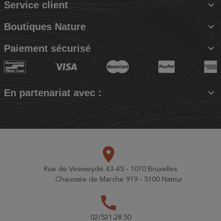

Service client

Boutiques Nature

Paiement sécurisé

En partenariat avec :
place
Rue de Veeweyde 43-45 - 1070 Bruxelles
Chaussée de Marche 919 - 5100 Namur
call
02/521.28.50