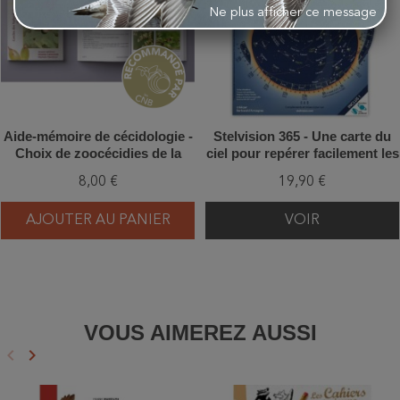
Ne plus afficher ce message
Aide-mémoire de cécidologie -
Stelvision 365 - Une carte du
Choix de zoocécidies de la
ciel pour repérer facilement les
Belgique
étoiles, tous les jours de
8,00 €
19,90 €
l'année
AJOUTER AU PANIER
VOIR
VOUS AIMEREZ AUSSI
keyboard_arrow_left
keyboard_arrow_right
Précédent
Suivant