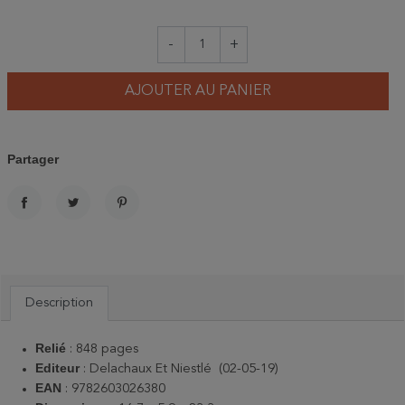
-
+
AJOUTER AU PANIER
Partager
PARTAGER
TWEET
PINTEREST
Description
Relié
: 848 pages
Editeur
: Delachaux Et Niestlé (02-05-19)
EAN
: 9782603026380