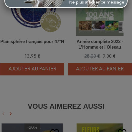
Ne plus afficher ce message
Planisphère français pour 47°N
Année complète 2022 -
L'Homme et l'Oiseau
13,95 €
28,00 €
9,00 €
AJOUTER AU PANIER
AJOUTER AU PANIER
VOUS AIMEREZ AUSSI
keyboard_arrow_left
keyboard_arrow_right
Précédent
Suivant
-20%