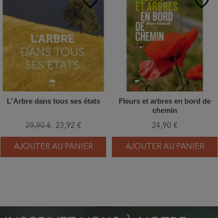
favorite_border
favorite_border
L'Arbre dans tous ses états
Fleurs et arbres en bord de
chemin
29,90 €
23,92 €
24,90 €
AJOUTER AU PANIER
AJOUTER AU PANIER