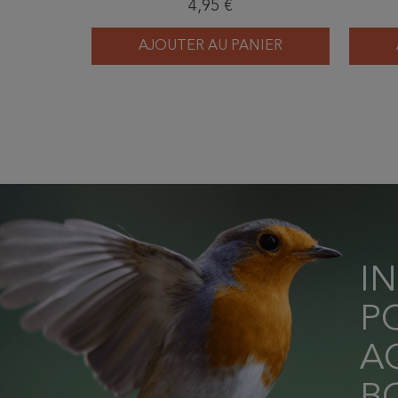
4,95 €
d’Hexapodes de Belgique et
pent
des régions voisines
AJOUTER AU PANIER
I
P
AC