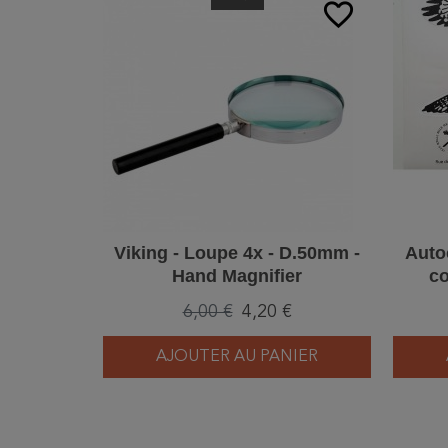
favorite_border
Viking - Loupe 4x - D.50mm -
Autoc
Hand Magnifier
co
6,00 €
4,20 €
AJOUTER AU PANIER