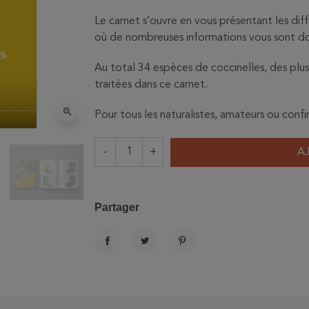
Le carnet s’ouvre en vous présentant les diff
où de nombreuses informations vous sont d
Au total 34 espèces de coccinelles, des pl
traitées dans ce carnet.
zoom_in
Pour tous les naturalistes, amateurs ou confi
-
+
A
Partager
PARTAGER
TWEET
PINTEREST