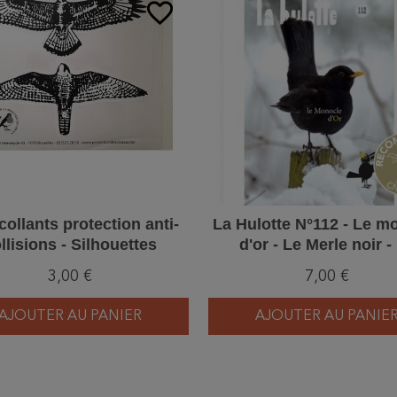
favorite_border
ollants protection anti-
La Hulotte N°112 - Le m
llisions - Silhouettes
d'or - Le Merle noir -
rapaces
Moineau domestique 
3,00 €
7,00 €
AJOUTER AU PANIER
AJOUTER AU PANIE