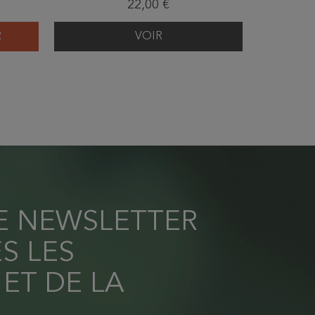
22,00 €
R
VOIR
AJ
RE NEWSLETTER
S LES
 ET DE LA