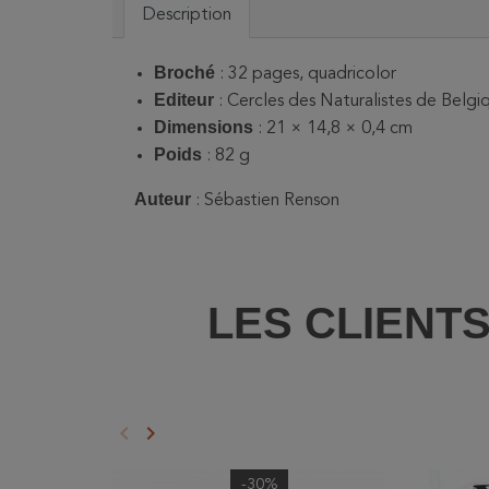
Description
Broché
: 32 pages, quadricolor
Editeur
:
Cercles des Naturalistes de Belgi
Dimensions
: 21 × 14,8 × 0,4 cm
Poids
: 82 g
Auteur
: Sébastien Renson
LES CLIENT
keyboard_arrow_left
keyboard_arrow_right
Précédent
Suivant
-30%