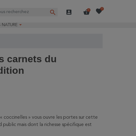
favorite
0
search
account_box
shopping_basket
0

S NATURE
e nature
ns longues
on Guide-Nature®
es carnets du
dition
et « coccinelles » vous ouvre les portes sur cette
public mais dont la richesse spécifique est