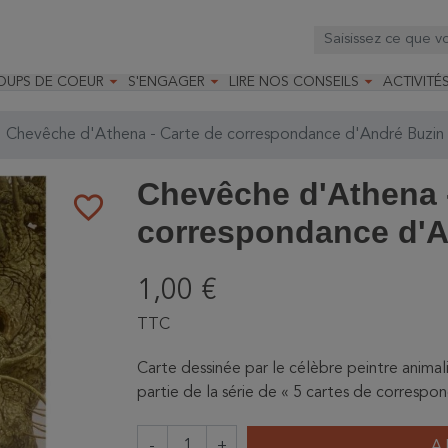



OUPS DE COEUR
S'ENGAGER
LIRE NOS CONSEILS
ACTIVITÉ
os
mandé par la LRBPO
Faire un don
Nourrir les oiseaux
Leçons d
ique
mandé par les CNB
Devenir membre
Installer un nichoir
Stages
Chevêche d'Athena - Carte de correspondance d'André Buzin
arques
Faire un legs
Installer un abreuvoir
Formatio
Devenir bénévole
Formati
Chevêche d'Athena -
favorite_border
correspondance d'A
1,00 €
TTC
Carte dessinée par le célèbre peintre animal
partie de la série de « 5 cartes de correspon
-
+
A