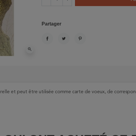
Partager
PARTAGER
TWEET
PINTEREST
zoom_in
orelle et peut être utilisée comme carte de voeux, de correspon