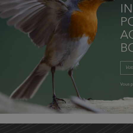
I
P
AC
B
Vous p