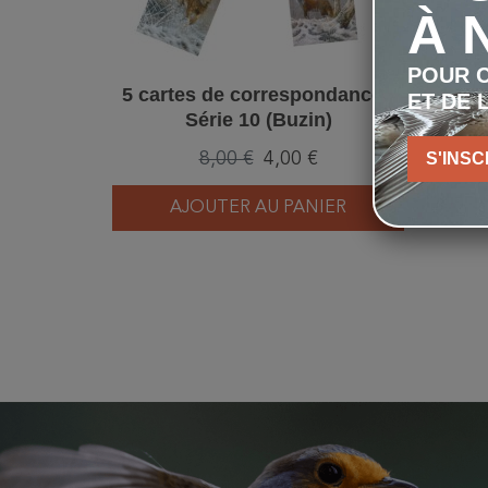
À 
POUR C
5 cartes de correspondance -
ET DE 
Série 10 (Buzin)
8,00 €
4,00 €
S'INSC
AJOUTER AU PANIER