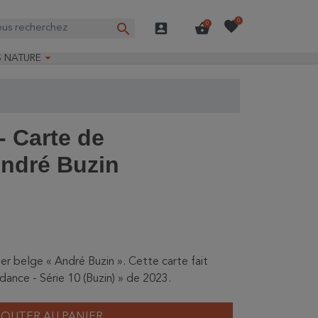
favorite
0
search
account_box
shopping_basket
0

S NATURE
e nature
ns longues
on Guide-Nature®
 Carte de
ndré Buzin
ier belge « André Buzin ». Cette carte fait
dance - Série 10 (Buzin) » de 2023.
JOUTER AU PANIER