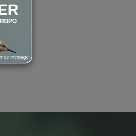
ER
LRBPO
her ce message