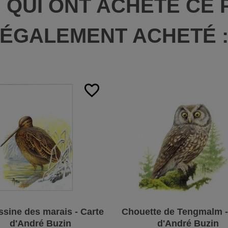
S QUI ONT ACHETÉ CE 
ÉGALEMENT ACHETÉ 
favorite_border
sine des marais - Carte
Chouette de Tengmalm -
d'André Buzin
d'André Buzin