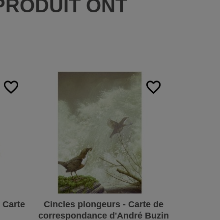
PRODUIT ONT
:
favorite_border
favorite_border
 Carte
Cincles plongeurs - Carte de
Serviett
correspondance d'André Buzin
Ta