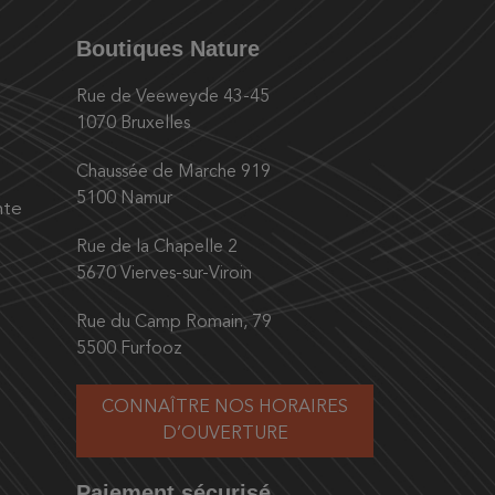
Boutiques Nature
Rue de Veeweyde 43-45
1070 Bruxelles
Chaussée de Marche 919
5100 Namur
nte
Rue de la Chapelle 2
5670 Vierves-sur-Viroin
Rue du Camp Romain, 79
5500 Furfooz
CONNAÎTRE NOS HORAIRES
D’OUVERTURE
Paiement sécurisé