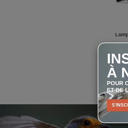
Lamp
IN
À 
POUR C
ET DE 
S'INSC