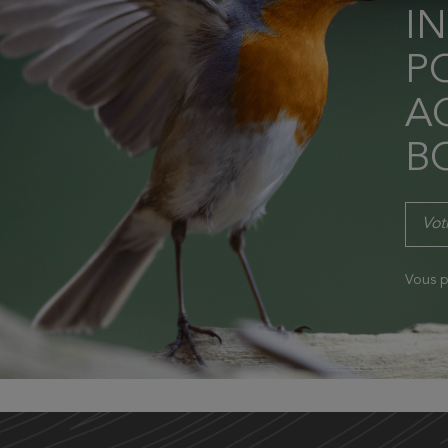
I
P
AC
B
Vous p