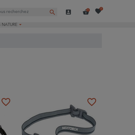
favorite
0
search
account_box
shopping_basket
0

S NATURE
e nature
ns longues
on Guide-Nature®
favorite_border
favorite_border