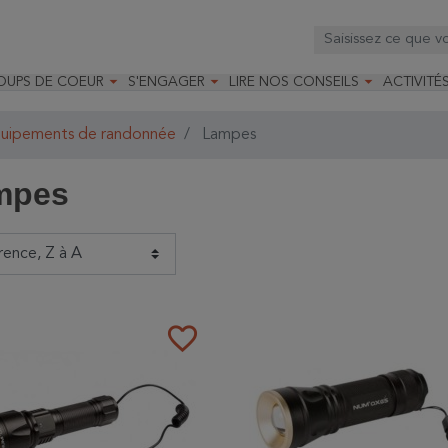



OUPS DE COEUR
S'ENGAGER
LIRE NOS CONSEILS
ACTIVITÉ
os
mandé par la LRBPO
Faire un don
Nourrir les oiseaux
Leçons d
ique
mandé par les CNB
Devenir membre
Installer un nichoir
Stages
uipements de randonnée
Lampes
arques
Faire un legs
Installer un abreuvoir
Formatio
Devenir bénévole
Formati
mpes
favorite_border