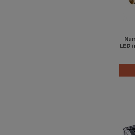
Num
LED m