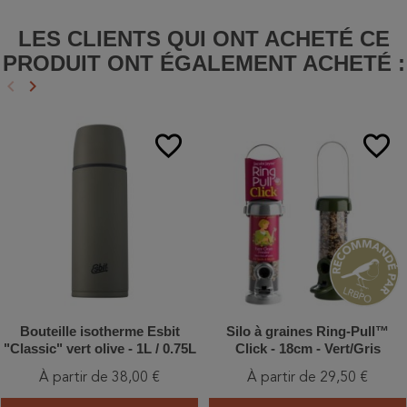
LES CLIENTS QUI ONT ACHETÉ CE
PRODUIT ONT ÉGALEMENT ACHETÉ :
keyboard_arrow_left
keyboard_arrow_right
Précédent
Suivant
favorite_border
favorite_border
Bouteille isotherme Esbit
Silo à graines Ring-Pull™
"Classic" vert olive - 1L / 0.75L
Click - 18cm - Vert/Gris
À partir de 38,00 €
À partir de 29,50 €