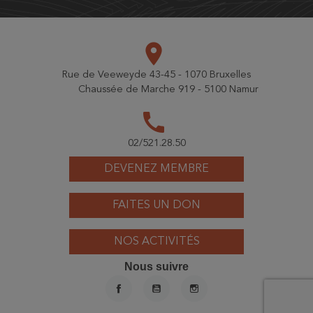
place
Rue de Veeweyde 43-45 - 1070 Bruxelles
Chaussée de Marche 919 - 5100 Namur
call
02/521.28.50
DEVENEZ MEMBRE
FAITES UN DON
NOS ACTIVITÉS
Nous suivre
FACEBOOK
YOUTUBE
INSTAGRAM