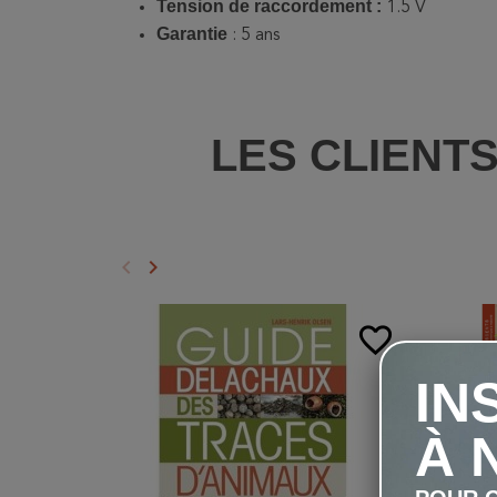
Tension de raccordement :
1.5 V
Garantie
: 5 ans
LES CLIENT
keyboard_arrow_left
keyboard_arrow_right
Précédent
Suivant
favorite_border
IN
À 