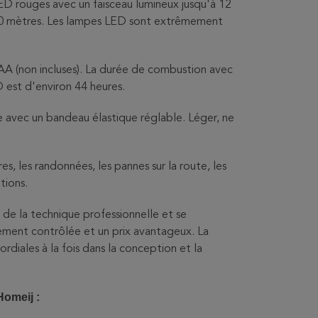
ED rouges avec un faisceau lumineux jusqu'à 12
 30 mètres. Les lampes LED sont extrêmement
AA (non incluses). La durée de combustion avec
 est d'environ 44 heures.
e avec un bandeau élastique réglable. Léger, ne
s, les randonnées, les pannes sur la route, les
tions.
e de la technique professionnelle et se
ement contrôlée et un prix avantageux. La
mordiales à la fois dans la conception et la
Homeij :