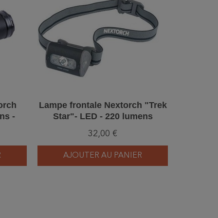
orch
Lampe frontale Nextorch "Trek
ns -
Star"- LED - 220 lumens
e
32,00 €
R
AJOUTER AU PANIER