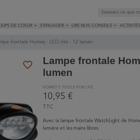



OUPS DE COEUR
S'ENGAGER
LIRE NOS CONSEILS
ACTIVITÉ
os
mandé par la LRBPO
Faire un don
Nourrir les oiseaux
Leçons d
ique
mandé par les CNB
Devenir membre
Installer un nichoir
Stages
pe frontale Homeij - LED-lite - 12 lumen
arques
Faire un legs
Installer un abreuvoir
Formatio
Devenir bénévole
Formati
Lampe frontale Homei
favorite_border
lumen
HOMEY’S TOOLS FOR LIFE
10,95 €
TTC
Avec la lampe frontale WatchLight de Home
lumière et les mains libres.
keyboard_arrow_right
Suivant