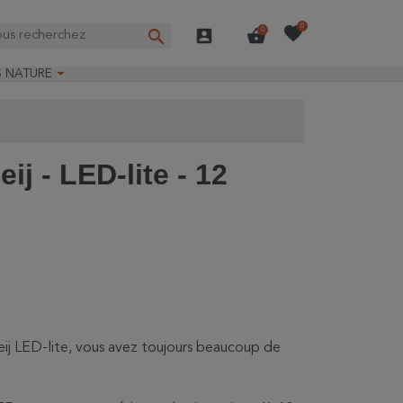
favorite
0
search
account_box
shopping_basket
0

S NATURE
e nature
ns longues
on Guide-Nature®
j - LED-lite - 12
ij LED-lite, vous avez toujours beaucoup de