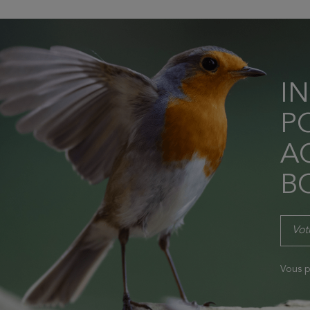
I
P
AC
B
Vous p