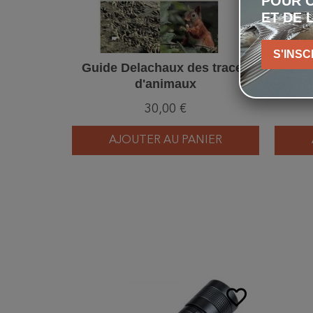
POUR C
ET DE 
S'INSC
Guide Delachaux des traces
Af
d'animaux
30,00 €
AJOUTER AU PANIER
favorite_border