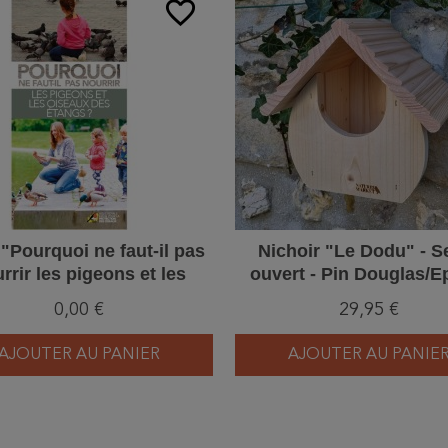
favorite_border
 "Pourquoi ne faut-il pas
Nichoir "Le Dodu" - S
rrir les pigeons et les
ouvert - Pin Douglas/E
seaux des étangs ?" -
0,00 €
29,95 €
Dépliant
AJOUTER AU PANIER
AJOUTER AU PANIE