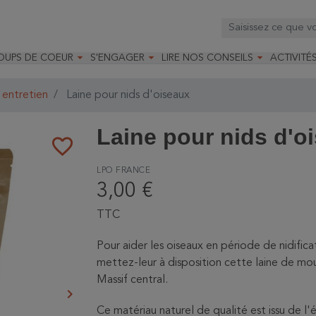



OUPS DE COEUR
S'ENGAGER
LIRE NOS CONSEILS
ACTIVITÉ
os
mandé par la LRBPO
Faire un don
Nourrir les oiseaux
Leçons d
ique
mandé par les CNB
Devenir membre
Installer un nichoir
Stages
 entretien
Laine pour nids d'oiseaux
arques
Faire un legs
Installer un abreuvoir
Formatio
Devenir bénévole
Formati
Laine pour nids d'o
favorite_border
LPO FRANCE
3,00 €
TTC
Pour aider les oiseaux en période de nidificat
mettez-leur à disposition cette laine de mou
Massif central.
keyboard_arrow_right
Suivant
Ce matériau naturel de qualité est issu de l'é