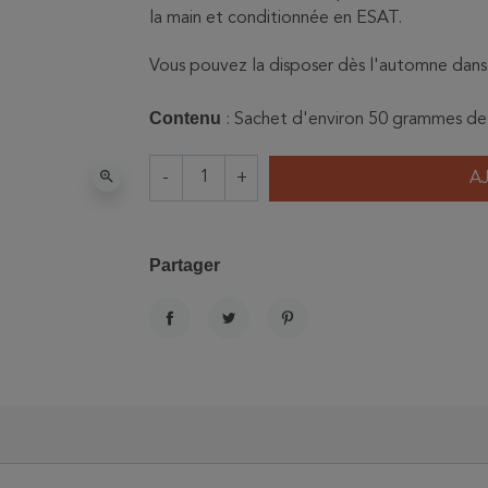
la main et conditionnée en ESAT.
Vous pouvez la disposer dès l'automne dans 
Contenu
: Sachet d'environ 50 grammes de 
zoom_in
-
+
A
Partager
PARTAGER
TWEET
PINTEREST