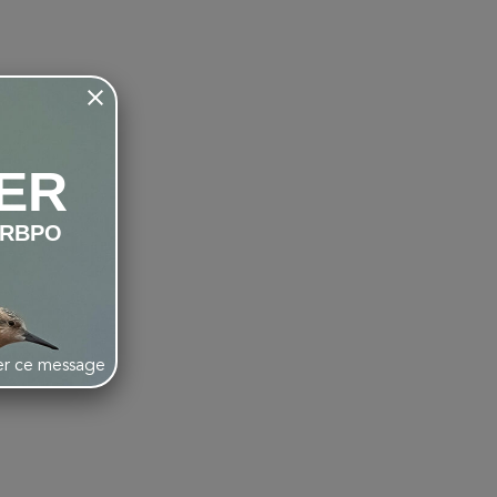
ER
LRBPO
her ce message