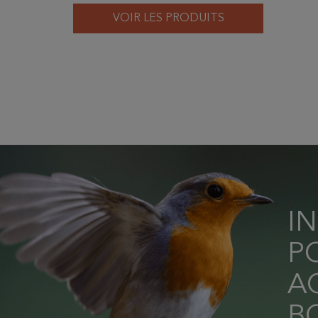
VOIR LES PRODUITS
I
P
AC
B