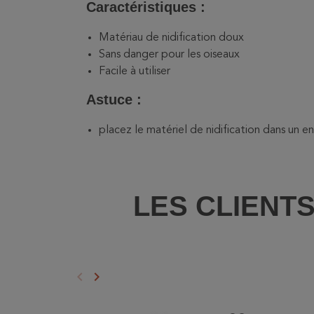
Caractéristiques :
Matériau de nidification doux
Sans danger pour les oiseaux
Facile à utiliser
Astuce :
placez le matériel de nidification dans un en
LES CLIENT
keyboard_arrow_left
keyboard_arrow_right
Précédent
Suivant