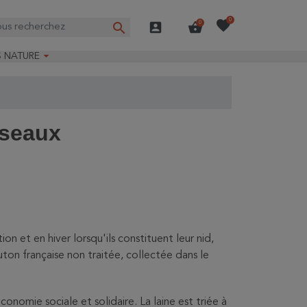
favorite
0
search
account_box
shopping_basket
0

S NATURE
e nature
ns longues
on Guide-Nature®
iseaux
ion et en hiver lorsqu'ils constituent leur nid,
ton française non traitée, collectée dans le
conomie sociale et solidaire. La laine est triée à