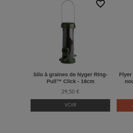
favorite_border
Silo à graines de Nyger Ring-
Flyer
Pull™ Click - 18cm
nou
oi
29,50 €
VOIR