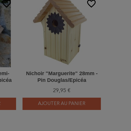
favorite_border
favorite_border
emi-
Nichoir "Marguerite" 28mm -
Peluch
picéa
Pin Douglas/Epicéa
29,95 €
R
AJOUTER AU PANIER
AJ