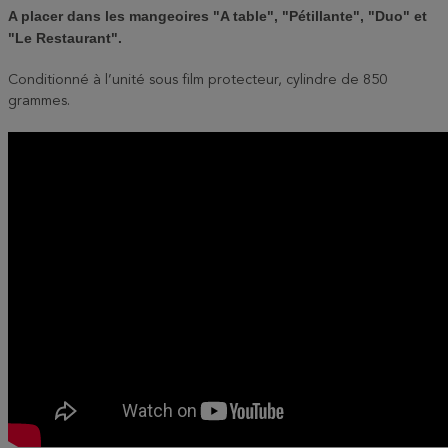
A placer dans les mangeoires "A table", "Pétillante", "Duo" et
"Le Restaurant".
Conditionné à l’unité sous film protecteur, cylindre de 850
grammes.