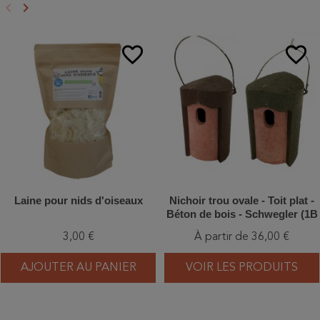
keyboard_arrow_left
keyboard_arrow_right
Précédent
Suivant
favorite_border
favorite_border
Laine pour nids d'oiseaux
Nichoir trou ovale - Toit plat -
Béton de bois - Schwegler (1B
- 108/5)
3,00 €
À partir de 36,00 €
AJOUTER AU PANIER
VOIR LES PRODUITS