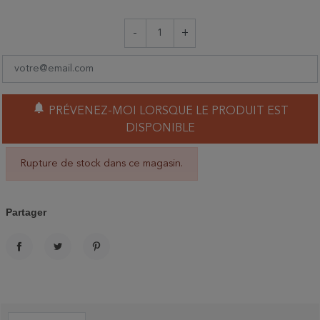
-
+
notifications
PRÉVENEZ-MOI LORSQUE LE PRODUIT EST
DISPONIBLE
Rupture de stock dans ce magasin.
Partager
PARTAGER
TWEET
PINTEREST